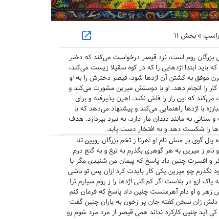
open_in_new
اسپ » بخش ۱۱
ل بزرگان روم است، نزد قیصر درخواست می‌کند که دختر
 باید ابتدا اژدهایی را که در کوه سقیلا زیست می‌کند،
اهرن موفق به کشتن آن اژدها شود، قیصر دخترش را به او
ن کار را انجام دهد. او با دوستش میرین مشورت می‌کند و
می‌کند که این راز را فاش نکند. اهرن پذیرفته و برای
رزه با اژدها راهنمایی می‌کند و پیشنهاد می‌دهد که با
انی به مانند دندان مار دارد، به نبرد بپردازد. هدف
دها را شکست دهد و به افتخار دست یابد.
یال گوی بر منش نام او اهرنا ز تخم بزرگان رویین تنا
 نام ز میرین به هر گوهری بگذرم به تیغ و به گنج درم
کر و افسرت چنین داد پاسخ که پیمان من شنیدی مگر با
خود نگذرم چو میرین یکی کار بایدت کرد ازان پس تو باشی
اک ازو در بلاست اگر کم کنی اژدها را ز روم سپارم ترا
 زهر و او دام آهرمنست چنین داد پاسخ که فرمان کنم
ن دلش زان سخن کفته جان پر زخون به یاران چنین گفت
 آید چنین کارکرد نداند همی قیصر از مرد مرد شوم زو