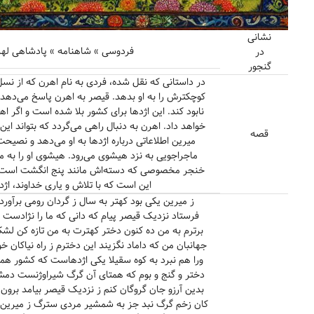
نشانی
فردوسی » شاهنامه » پادشاهی لهر
در
گنجور
در داستانی که نقل شده، فردی به نام اهرن که از نس
کوچکترش را به او بدهد. قیصر به اهرن پاسخ می‌دهد که
نابود کند. این اژدها برای کشور بلا شده است و اگر 
خواهد داد. اهرن به دنبال راهی می‌گردد که بتواند ای
قصه
میرین اطلاعاتی درباره اژدها به او می‌دهد و نصیحت 
ماجراجویی به نزد هیشوی می‌رود. هیشوی او را به مبا
خنجر مخصوصی که دسته‌اش مانند پنج انگشت است و سن
این است که با تلاش و یاری خداوند، اژ
ز میرین یکی بود کهتر به سال ز گردان رومی برآورده 
فرستاد نزدیک قیصر پیام که دانی که ما را نژادست و
برترم به من ده کنون دختر کهترت به من تازه کن لش
جهانبان من که داماد نگزیند این دخترم ز راه نیاکان 
ورا هم نبرد به کوه سقیلا یکی اژدهاست که کشور همه پ
دختر و گنج و بوم که همتای آن گرگ شیراوژنست دمش
بدین آرزو جان گروگان کنم ز نزدیک قیصر بیامد برو
کان زخم گرگ نبد جز به شمشیر مردی سترگ ز میرین کی