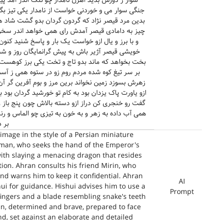
سوار ز دورش بدید اهرن نامدار چو تنگ اندر آمد پی
جنگی سوار می و خوردنی خواست از نامدار یکی تیز ب
بدین مرد قیصر نژاد که گردون گردان بدو گشت شاد 
چیز به دامادی قیصر آمدش رای همی خواهد اندر سخن
و با برز و یال ازو خواست یک بار و پاسخ شنید کنو
خویشی قیصر آژیر باش به پیش گرانمایگان روز و شب
بخت بخواهد که ماند بدو تاج و تخت یکی برز کوهست ا
بر سر تیغ کوه شده مردم روم زو در ستوه همی ز آس
زهرش بسوزد زمین نخواند برین مرز و بوم آفرین گر 
ازو یاورت پاک یزدان بود به کام تو خورشید گردان بود بد
گفت رو خنجری کن دراز ازو دسته بالاش چون پنج باز 
همی آب داده به زهر و به خون به تیزی چو الماس و ر
بر 
image in the style of a Persian miniature
eman, who seeks the hand of the Emperor's
th slaying a menacing dragon that resides
ion. Ahran consults his friend Mirin, who
nd warns him to keep it confidential. Ahran
AI
ui for guidance. Hishui advises him to use a
Prompt
fingers and a blade resembling snake's teeth
an, determined and brave, prepared to face
d, set against an elaborate and detailed