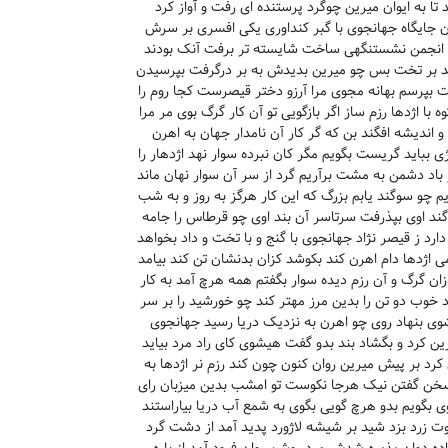
تا به ایوان میرین چوگرد پرستنده ای رفت و آواز کرد
 جایگاه جهانجوی با گبر کنداوری یکی افسری بر سرش
کی انجمن نشستنگهی ساخت شایسته تر برفت آنک بودند
تند بر تخت بس چو میرین بدیدش به بر درگرفت بپرسیدن
 بپرسم بهانه مجوی مرا آرزو دختر قیصرست کجا روم را
ا اژدها رزم ساز اگر بازگویی تو آن کار گرگ بوی مر مرا
اندیشه افگند بن که گر کار آن نامدار جهان به اهرن
 بباید گریست بگویم مگر کان نبرده سوار نهد اژدهار را
ر باد دشمن به مشت برآریم گرد از سر آن سوار نهان ماند
م چو سوگند یابم بزرگ که این کار هرگز به روز و به شب
د اوی بپذرفت سرتاسر آن بند اوی چو قرطاس را جامه
رد ز قیصر نژاد جهانجوی با گنج و با تخت و داد بخواهد
اژدها دام اهرن کند بکوشد کزان بدنشان تن کند بیامد
ن گرگ و آن رزم دیده سوار بگفتم همه هرچ آمد به کار
د خوب دو تن را بدین مرز مهتر کند چو خورشید را بر سر
وی بنهاد روی چو اهرن به نزدیک دریا رسید جهانجوی
ین کرد و بگشاد بند بدو گفت هیشوی کای راد مرد بیاید
کرد بر پیش میرین روان کنون چون کند رزم نر اژدها به
ت سخن گفتن نیک هرجا نکوست تو امشب بدین میزبان رای
وی بگویم بدو هرچ گویی بگوی به شمع آب دریا بیاراستند
وت زرد بزد شید بر شیشه لاژورد پدید آمد از دشت گرد