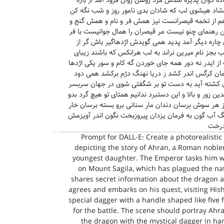
اده دوان پذیره شدش مرد روشن روان فرود آمد از باره
گشاد هیشوی لب که شادان بدی نامور روز و شب نگه کن
هم از تخمه قیصرانست نیز همش فر و نام و همش گنج و
 رهنمای چنو نیست مر قیصران را همال جوانیست با فر
ن چاره دیگر آمد پدید همی گویدش اژدهاگیر باش گر از
 بجز نام میرین نراند به لب هرانکس که باشند زیبای
ز ایدر نه دور همه جای خوردن گه کام و سور یکی اژدها
مان کرگس اندر کشد ز دریا نهنگ دژم برکشد همی دود
آن کشته آید به دست تو بر شگفتی شوی در جهان سربسر
ین زور و بالا و این دستبرد ندانیم همتای تو هیچ گرد بدو
ز هر سوش برسان دندان مار سنانی برو بسته برسان خار
نگ آب گون به فرمان یزدان پیروزبخت نگون اندر آویزمش
درخت
Prompt for DALL-E: Create a photorealistic 
depicting the story of Ahran, a Roman nobl
youngest daughter. The Emperor tasks him wi
on Mount Sagila, which has plagued the nat
shares secret information about the dragon a
agrees and embarks on his quest, visiting Hish
special dagger with a handle shaped like five 
for the battle. The scene should portray Ahr
the dragon with the mystical dagger in han