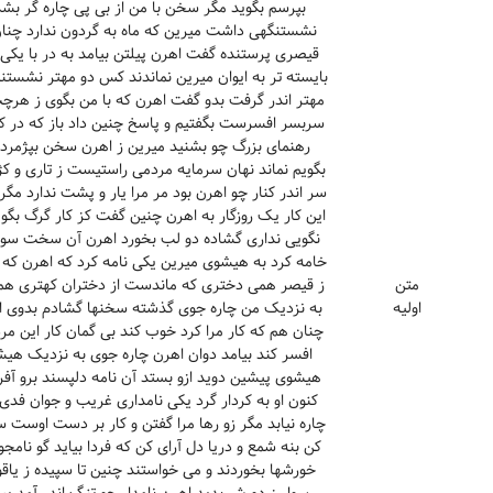
بپرسم بگوید مگر سخن با من از بی پی چاره گر بشد 
نشستنگهی داشت میرین که ماه به گردون ندارد چنان
قیصری پرستنده گفت اهرن پیلتن بیامد به در با ی
بایسته تر به ایوان میرین نماندند کس دو مهتر نشس
مهتر اندر گرفت بدو گفت اهرن که با من بگوی ز هرچت
سربسر افسرست بگفتیم و پاسخ چنین داد باز که در کوه ب
رهنمای بزرگ چو بشنید میرین ز اهرن سخن بپژمرد و 
بگویم نماند نهان سرمایه مردمی راستیست ز تاری و کژی
سر اندر کنار چو اهرن بود مر مرا یار و پشت ندارد مگ
این کار یک روزگار به اهرن چنین گفت کز کار گرگ بگوی
نگویی نداری گشاده دو لب بخورد اهرن آن سخت سوگن
خامه کرد به هیشوی میرین یکی نامه کرد که اهرن که دا
متن
ز قیصر همی دختری که ماندست از دختران کهتری همی 
اولیه
به نزدیک من چاره جوی گذشته سخنها گشادم بدوی ازا
چنان هم که کار مرا کرد خوب کند بی گمان کار این مر
افسر کند بیامد دوان اهرن چاره جوی به نزدیک هیش
هیشوی پیشین دوید ازو بستد آن نامه دلپسند برو آفر
کنون او به کردار گرد یکی نامداری غریب و جوان فدی 
چاره نیابد مگر زو رها مرا گفتن و کار بر دست اوس
کن بنه شمع و دریا دل آرای کن که فردا بیاید گو نامج
خورشها بخوردند و می خواستند چنین تا سپیده ز یاق