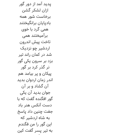
پدید آمد از دور گور
ازان لشکر گشن
برخاست شور همه
بادپایان برانگیختند
همی گرد با خوی
برآمیختند همی
تاخت پیش اندرون
اردشیر چو نزدیک
شد در کمان راند تیر
بزد بر سرون یکی گور
نر گذر کرد بر گور
پیکان و پر بیامد هم
اندر زمان اردوان بدید
آن گشاد و بر آن
جوان بدید آن یکی
گور افگنده گفت که با
دست آنکس هنر باد
جفت چنین داد پاسخ
به شاه اردشیر که
این گور را من فگندم
به تیر پسر گفت کین