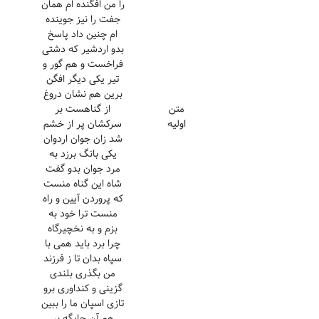
را من افگنده ام همان
جفت را نیز جوینده
ام چنین داد پاسخ
بدو اردشیر که دشتی
فراخست و هم گور و
تیر یکی دیگر افگن
برین هم نشان دروغ
متن
از گناهست بر
اولیه
سرکشان پر از خشم
شد زان جوان اردوان
یکی بانگ برزد به
مرد جوان بدو گفت
شاه این گناه منست
که پروردن آیین و راه
منست ترا خود به
بزم و به نخچیرگاه
چرا برد باید همی با
سپاه بدان تا ز فرزند
من بگذری بلندی
گزینی و کنداوری برو
تازی اسپان ما را ببین
هم آن جایگه بر