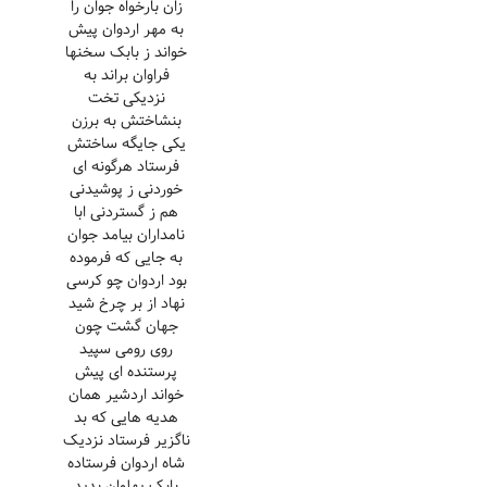
زان بارخواه جوان را
به مهر اردوان پیش
خواند ز بابک سخنها
فراوان براند به
نزدیکی تخت
بنشاختش به برزن
یکی جایگه ساختش
فرستاد هرگونه ای
خوردنی ز پوشیدنی
هم ز گستردنی ابا
نامداران بیامد جوان
به جایی که فرموده
بود اردوان چو کرسی
نهاد از بر چرخ شید
جهان گشت چون
روی رومی سپید
پرستنده ای پیش
خواند اردشیر همان
هدیه هایی که بد
ناگزیر فرستاد نزدیک
شاه اردوان فرستاده
بابک پهلوان بدید