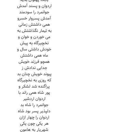
اردوان و پسند آمدش
جوانمرد را سودمند
آمدش پسروار خسرو
همی داشتش زمانی
به تیمار نگذاشتش به
می خوردن و خوان و
نخچیرگاه به پیش
خودش داشتی سال و
ماه همی داشتش
همچو فرزند خویش
جدایی ندادش ز
پیوند خویش چنان بد
که روزی به نخچیرگاه
پراگنده شد لشکر و
پور شاه همی راند با
اردوان اردشیر
جوانمرد را شاه بد
دلپذیر پسر بود شاه
اردوان را چهار ازان
هر یکی چون یکی
شهریار به هامون