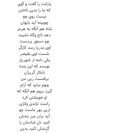
یارانت را گفت و گوی
که ما را بدین تاختن
نیست روی چو
چوبینه آید بایوان
شاه هم آنگه به هرمز
دهد تاج وگاه نشیند
چو دستور بردست
اوی بدریا رسد کارگر
شست اوی بقیصر
یکی نامه از شهریار
نویسد که این بنده
نابکار گریزان
برفتست زین مرز
وبوم نباید که آرام
گیرد بروم هم آنگه که
او خویشتن کرد
راست نژندی وکژی
ازین بهر ماست چو
آید بران مرز بندش
کنید دل شادمان را
گزندش کنید بدین