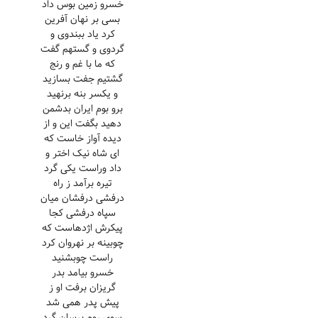
خسرو زمین بوس داد
بسی بر نهان آفرین
کرد یاد ببندوی و
گردوی و گستهم گفت
که ما با غم و رنج
گشتیم جفت بسازید
و یکسر بنه برنهید
برو بوم ایران بدشمن
دهید بگفت این و از
دیده آواز خاست که
ای شاه نیک اختر و
داد وراست یکی گرد
تیره برآمد ز راه
درفشی درفشان میان
سپاه درفشی کجا
پیکرش اژدهاست که
چوبینه بر نهروان کرد
راست چوبشنید
خسرو بیامد بدر
گریزان برفت او ز
پیش پدر همی شد
سوی روم برسان گرد