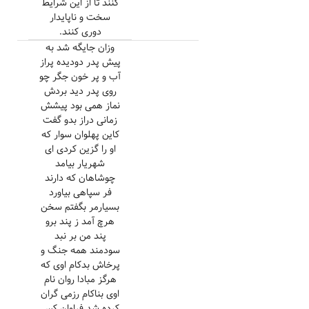
کنند تا از این شرایط
سخت و ناپایدار
دوری کنند.
وزان جایگه شد به
پیش پدر دودیده پراز
آب و پر خون جگر چو
روی پدر دید بردش
نماز همی بود پیشش
زمانی دراز بدو گفت
کاین پهلوان سوار که
او را گزین کردی ای
شهریار بیامد
چوشاهان که دارند
فر سپاهی بیاورد
بسیارمر بگفتم سخن
هرچ آمد ز پند برو
پند من بر نبد
سودمند همه جنگ و
پرخاش بدکام اوی که
هرگز مبادا روان نام
اوی بناکام رزمی گران
کرده شد فراوان کس