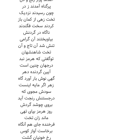
پرگناه آمدند ز در
چون رسیدند نزدیک
تخت زهی از کمان باز
کردند سخت فگندند
ناگاه در گردنش
بیاویختند آن گرامی
تنش شد آن تاج و آن
تخت شاهنشهان
توگفتی که هرمز نبد
درجهان چنین است
آیین گردنده دهر
گهی نوش بار آورد گاه
زهر اگر مایه اینست
سودش مجوی که
درجستنش رنجت آید
بروی چوشد گردش
روز هرمز بپای تهی
ماند زان تخت
فرخنده جای هم آنگاه
برخاست آواز کوس
رخ خونیان گشت