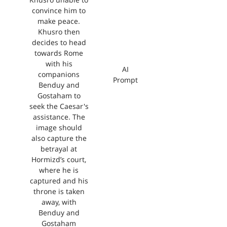
Khusro unable to
convince him to
make peace.
Khusro then
decides to head
towards Rome
with his
AI
companions
Prompt
Benduy and
Gostaham to
seek the Caesar's
assistance. The
image should
also capture the
betrayal at
Hormizd’s court,
where he is
captured and his
throne is taken
away, with
Benduy and
Gostaham