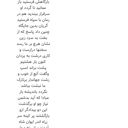
بارگاهش فرستید باز
ممانید تا گردد او
سرفراز ببندید هم در
زمان با سپاه فرستید
گریان بدین جایگاه
چنین داد پاسخ که از
بخت بد سزد زین
نشان هرچ بر ما رسد
سخنها درازست و
کاری درشت به یزدان
کنون باز هشتیم
پشت براند اسپ
وگفت آنچ از خوب و
زشت جهاندار برتارک
ما نبشت بباشد
نگردد باندیشه باز
مبادا که آید بدشمن
نیاز چو او برگذشت
این دو بیدادگر ازو
بازگشتند پر کینه سر
زراه اندر ایوان شاه
آمدند پراز رنج و دل