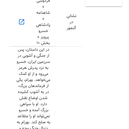
فردوسی
»
شاهنامه
نشانی
»
open_in_new
در
پادشاهی
گنجور
خسرو
پرویز »
بخش ۱۰
در این داستان، پس
از جنگی و آشوبی در
سرزمین ایران، خسرو
به نزد پدرش هرمز
می‌رود و از او کمک
می‌خواهد. بهرام، یکی
از فرماندهان بزرگ،
در به آشوب کشیده
شدن اوضاع نقش
دارد. او با سپاهی
بزرگ آمده و خسرو
نمی‌تواند او را متقاعد
به صلح کند. بهرام به
دنبال جنگ بوده و