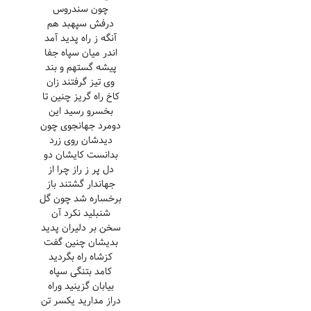
چون سندروس
درفش سپهبد هم
آنگه ز راه پدید آمد
اندر میان سپاه جفا
پیشه گستهم و بند
وی تیز گرفتند زان
کاخ راه گریز چنین تا
بخسرو رسید این
دومرد جهانجوی چون
دیدشان روی زرد
بدانست کایشان دو
دل پر ز راز چرا از
جهاندار گشتند باز
برخساره شد چون گل
شنبلید نکرد آن
سخن بر دلیران پدید
بدیشان چنین گفت
کزشاه راه بگردید
کامد بتنگی سپاه
بیابان گزینید وراه
دراز مدارید یکسر تن