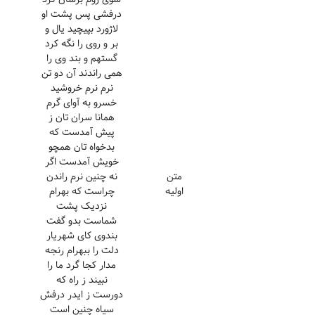
درفشی پس پشت او
لاژورد بپیچید یال و
بر و روی را نگه کرد
گستهم و بند وی را
همی راندند آن دو تن
نرم نرم خروشید
خسرو به آوای گرم
همانا سران تان ز
پیش آمدست که
بدخواه تان همچو
خویش آمدست اگر
متن
نه چنین نرم راندن
اولیه
چراست که بهرام
نزدیک پشت
شماست بدو گفت
بندوی کای شهریار
دلت را ببهرام رنجه
مدار کجا گرد ما را
نبیند ز راه که
دورست ز ایدر درفش
سیاه چنین است