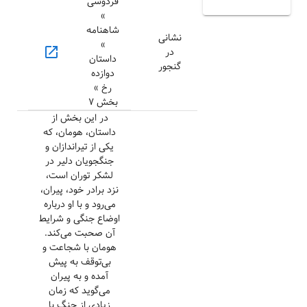
فردوسی
»
شاهنامه
نشانی
»
open_in_new
در
داستان
گنجور
دوازده
رخ »
بخش ۷
در این بخش از
داستان، هومان، که
یکی از تیراندازان و
جنگجویان دلیر در
لشکر توران است،
نزد برادر خود، پیران،
می‌رود و با او درباره
اوضاع جنگی و شرایط
آن صحبت می‌کند.
هومان با شجاعت و
بی‌توقف به پیش
آمده و به پیران
می‌گوید که زمان
زیادی از جنگ با