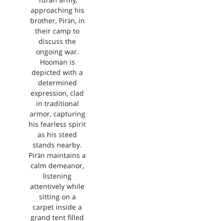
Turan army,
approaching his
brother, Pirān, in
their camp to
discuss the
ongoing war.
Hooman is
depicted with a
determined
expression, clad
in traditional
armor, capturing
his fearless spirit
as his steed
stands nearby.
Pirān maintains a
calm demeanor,
listening
attentively while
sitting on a
carpet inside a
grand tent filled