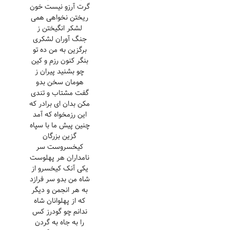
گرت آرزو نیست خون
ریختن نخواهی همی
لشکر انگیختن ز
جنگ آوران لشکری
برگزین به من ده تو
بنگر کنون رزم و کین
چو بشنید پیران ز
هومان سخن بدو
گفت مشتاب و تندی
مکن بدان ای برادر که
این رزمخواه که آمد
چنین پیش ما با سپاه
گزین بزرگان
کیخسروست سر
نامداران هر پهلوست
یکی آنک کیخسرو از
شاه من بدو سر فرازد
به هر انجمن و دیگر
که از پهلوانان شاه
ندانم چو گودرز کس
را به جاه به گردن