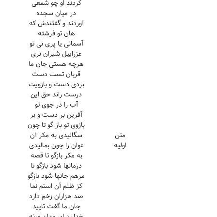
کردند او چو شمعی
در میان سجده
آوردند و گفتندش که
هان تو فرشته
آسمانی یا پری نی تو
عزراییل شیران نری
هرچه هستی جان ما
قربان تست دست
بردی دست و بازویت
درست راند حق این
آب را در جوی تو
آفرین بر دست و بر
بازوی تو باز گو تا چون
متن
سگالیدی به مکر آن
اولیه
عوان را چون بمالیدی
به مکر بازگو تا قصه
درمانها شود بازگو تا
مرهم جانها شود بازگو
کز ظلم آن استم نما
صد هزاران زخم دارد
جان ما گفت تایید
خدا بد ای مهان ورنه