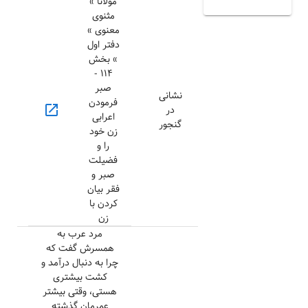
مولانا »
مثنوی
معنوی »
دفتر اول
» بخش
۱۱۴ -
صبر
نشانی
فرمودن
open_in_new
در
اعرابی
گنجور
زن خود
را و
فضیلت
صبر و
فقر بیان
کردن با
زن
مرد عرب به
همسرش گفت که
چرا به دنبال درآمد و
کشت بیشتری
هستی، وقتی بیشتر
عمرمان گذشته