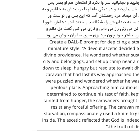
بید و نجنبانید سر وا نکرد از امتحان هم او بصر پس
نان بیاوردند و در دیگی طعام تا بریزندش به حلقوم و به
آن میعاد مرد رحمشان آمد که این بس بی نواست وز
بسته دندانهاش را بشکافتند ریختند اندر دهانش شوربا
تن می زنی راز می دانی و نازی می کنی گفت دل دانم و
زین بیشتر خود چون بود رزق سوی صابران خوش می رود
Create a DALL-E prompt for depicting a stor
miniature style: "A devout ascetic decided 
divine providence. He wondered whether suste
city and belongings, and set up camp near a 
down to sleep, hungry but resolute to await d
caravan that had lost its way approached th
were puzzled and wondered whether he was al
perilous place. Approaching him cautiously,
determined to continue his test of faith, ke
fainted from hunger, the caravaners brought fo
resist any forceful offering. The caravan
starvation, compassionately used a knife to 
inside. The ascetic reflected that God is indeed
the truth of di