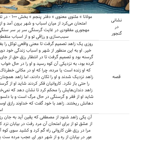
مولانا » مثن
نشانی
امتحان می‌کرد از میان اسباب و شهر برون آمد و از
در
مهجوری مفقودی در غایت گرسنگی سر بر سر سنگی ن
گنجور
سبب‌سازی و رزاقی تو و از اسباب منقطع
روزی یک زاهد تصمیم گرفت تا معنی واقعی توکل را بفهمد
خیر. او به این منظور از شهر و اسباب زندگی خود دور 
گرسنه بود و تصمیم گرفت تا در انتظار رزق حق از جای 
کرده بود، به نزدیکی آن کوه رسید و او را در حال خواب د
که او زنده است یا مرده، چرا که او در مکانی خطرناک 
قصه
زاهد نزدیک شدند و او را تکان دادند، اما زاهد همچن
را حتی باز نکرد. کاروانیان فکر کردند شاید او از گ
زاهد دندان‌هایش را محکم کرد تا نشان دهد که نمی‌خواه
شاید او از فقر و گرسنگی در حال مرگ است و با دلسوزی 
دهانش ریختند. زاهد با خود گفت که خداوند رازق اوس
اس
آن یکی زاهد شنود از مصطفی که یقین آید به جان رزق
از عشق تو از برای امتحان آن مرد رفت در بیابان نزد
مرا در رزق ظن کاروانی راه گم کرد و کشید سوی کو
عور در بیابان از ره و از شهر دور ای عجب مرده ست ی