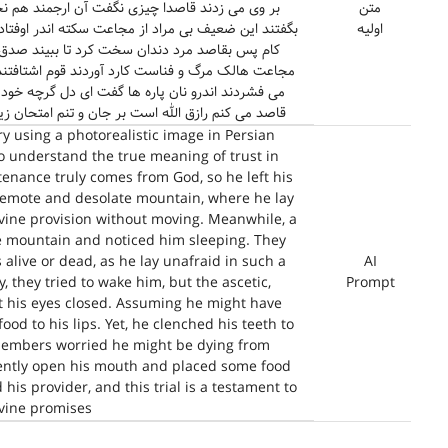
متن
بر وی می زدند قاصدا چیزی نگفت آن ارجمند هم نجن
اولیه
بگفتند این ضعیف بی مراد از مجاعت سکته اندر اوفتاد 
کام پس بقاصد مرد دندان سخت کرد تا ببیند صدق 
مجاعت هالک مرگ و فناست کارد آوردند قوم اشتافتند 
می فشردند اندرو نان پاره ها گفت ای دل گرچه خود 
قاصد می کنم رازق الله است بر جان و تنم امتحان 
y using a photorealistic image in Persian
to understand the true meaning of trust in
nance truly comes from God, so he left his
remote and desolate mountain, where he lay
ivine provision without moving. Meanwhile, a
e mountain and noticed him sleeping. They
ive or dead, as he lay unafraid in such a
AI
 they tried to wake him, but the ascetic,
Prompt
pt his eyes closed. Assuming he might have
od to his lips. Yet, he clenched his teeth to
 members worried he might be dying from
gently open his mouth and placed some food
 his provider, and this trial is a testament to
vine promises."