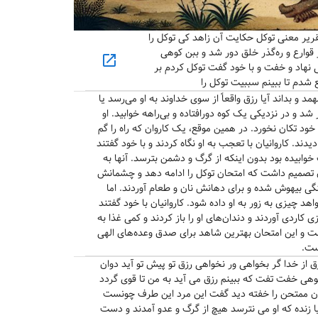
وی معنوی » دفتر پنجم » بخش ۱۰۰ - در تقریر معنی توکل حکایت آن زاهد کی توکل را
 قوارع و ره‌گذر خلق دور شد و ببن کوهی
open_in_new
هاد و خفت و با خود گفت توکل کردم بر
 شدم تا ببینم سببیت توکل را
 و بداند آیا رزق واقعاً از سوی خداوند به او می‌رسد یا
شد و در نزدیکی یک کوه دورافتاده و بی‌راهه خوابید. او
خود تکان نخورد. در همین موقع، یک کاروان که راه را گم
یدند. کاروانیان با تعجب به او نگاه کردند و با خود گفتند
خوابیده بود بدون اینکه از گرگ و دشمن بترسد. آنها به
ان تصمیم داشت که امتحان توکل را ادامه دهد و چشمانش
رسنگی بیهوش شده و برای دهانش نان و طعام آوردند. اما
د چیزی به زور به او داده شود. کاروانیان با خود گفتند
کاردی آوردند و دندان‌های او را باز کردند و کمی غذا به
ت و این امتحان بهترین شاهد برای صدق وعده‌های الهی
ت.
 از خدا گر بخواهی ور نخواهی رزق تو پیش تو آید دوان
 کوهی خفت تفت که ببینم رزق می آید به من تا قوی گردد
ه آن ممتحن را خفته دید گفت این مرد این طرف چونست
ا زنده که او می نترسد هیچ از گرگ و عدو آمدند و دست