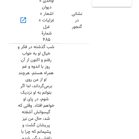
اوحدی »
دیوان
نشانی
اشعار »
open_in_new
در
غزلیات »
گنجور
غزل
شمارهٔ
۴۸۵
شب گذشته در فکر و
خیال او به خواب
رفتم و اکنون از آن
روز با اندوه و غم
همراه هستم. هرچند
او از من روی
برمی‌گرداند، اما اگر
بتوانم به او نزدیک
شوم، در پای او
خواهم افتاد. وقتی که
گیسوانش آشفته
شد، حال من نیز
پریشان گشت و
پشیمانم که چرا با
زلفش درگیر شدم.