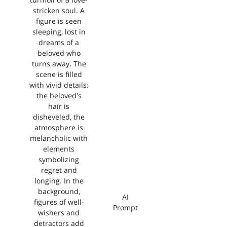
turmoil of a love-
stricken soul. A
figure is seen
sleeping, lost in
dreams of a
beloved who
turns away. The
scene is filled
with vivid details:
the beloved's
hair is
disheveled, the
atmosphere is
melancholic with
elements
symbolizing
regret and
longing. In the
background,
AI
figures of well-
Prompt
wishers and
detractors add