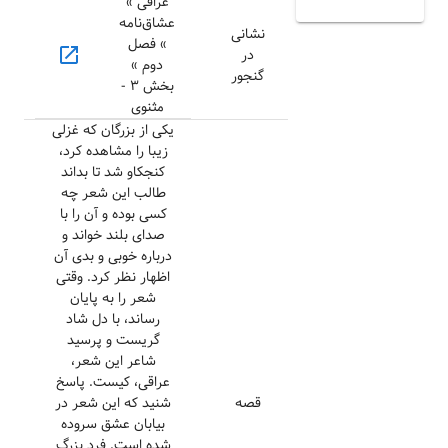
عراقی »
عشاق‌نامه
نشانی
» فصل
open_in_new
در
دوم »
گنجور
بخش ۳ -
مثنوی
یکی از بزرگان که غزلی
زیبا را مشاهده کرد،
کنجکاو شد تا بداند
طالب این شعر چه
کسی بوده و آن را با
صدای بلند خواند و
درباره خوبی و بدی آن
اظهار نظر کرد. وقتی
شعر را به پایان
رساند، با دل شاد
گریست و پرسید
شاعر این شعر،
عراقی، کیست. پاسخ
قصه
شنید که این شعر در
بیابان عشق سروده
شده است. فرد بزرگ