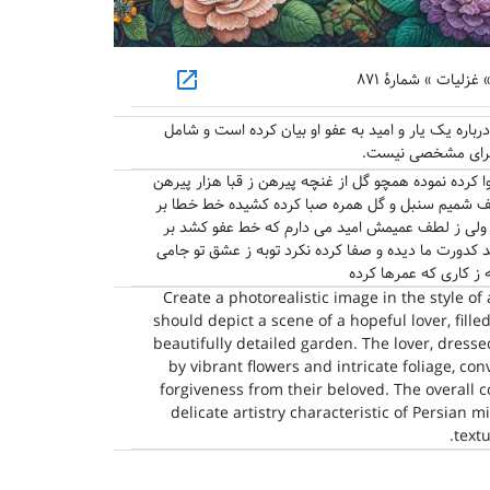
open_in_new
لیات » شمارهٔ ۸۷۱
باره یک یار و امید به عفو او بیان کرده است و شامل
اجرای مشخصی نیست.
وا کرده نموده همچو گل از غنچه پیرهن ز قبا هزار پیرهن
 زلف شمیم سنبل و گل همره صبا کرده کشیده خط خطا بر
ه ولی ز لطف عمیمش امید می دارم که خط عفو کشد بر
دورت ما دیده و صفا کرده نکرد توبه ز عشق تو جامی
 ز کاری که عمرها کرده
Create a photorealistic image in the style of
should depict a scene of a hopeful lover, filled
beautifully detailed garden. The lover, dressed
by vibrant flowers and intricate foliage, co
forgiveness from their beloved. The overall 
delicate artistry characteristic of Persian m
textu