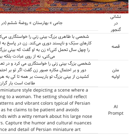
نشانی
جامی » بهارستان » روضهٔ ششم (در م
در
گنجور
شخصی با ظاهری بزرگ بینی زنی را خواستگاری می‌کرد.
کارهای سبُک و ناپسند دوری می‌کند. زن در پاسخ به او 
قصه
را چهل سال تحمل کنی!» زن به او گفت که بینی بز
می‌کنی، نه از روی عبادت بلکه ب
شخصی بزرگ بینی زنی را خواستگاری می کرد و در ت
متن
دور و بر احتمال مکاره صبور زن گفت اگر تو بر احت
اولیه
کشیدن از بینی بزرگ تو باریست بر همه تا کی به هر
طاعت است بار گران 
 miniature style depicting a scene where a
ng to a woman. The setting should reflect
atterns and vibrant colors typical of Persian
AI
as he claims to be patient and avoids
Prompt
ds with a witty remark about his large nose
ars. Capture the humor and cultural nuances
nce and detail of Persian miniature art.