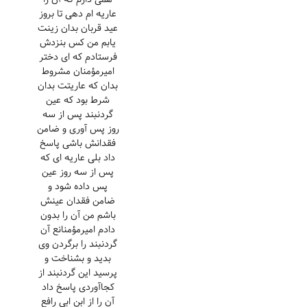
عاریه ام دهی تا بروز
عید قربان بدان زینت
یابم من کس بنزدش
فرستادم که ای دختر
امیرمؤمنان مشروط
بدان که عاریتت بدان
شرط بود که عین
گردنبند پس از سه
روز پس آوری و ضامن
فقدانش باشی پاسخ
داد بلی عاریه ای که
پس از سه روز عین
پس داده شود و
ضامن فقدان عینش
باشم من آن را بدون
دادم امیرمؤمنانع آن
گردنبند را برگردن وی
بدید و بشناخت و
پرسید این گردنبند از
کجاآوردی پاسخ داد
آن را از ابن ابی رافع