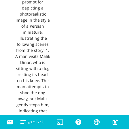
prompt for
depicting a
photorealistic
image in the style
of a Persian
miniature,
illustrating the
following scenes
from the story: 1.
A man visits Malik
Dinar, who is
sitting with a dog
resting its head
on his knee. The
man attempts to
shoo the dog
away, but Malik
gently stops him,
indicating that
the dog causes no
email
notes
cast
help
language
post_add
یادداشتها
harm and is