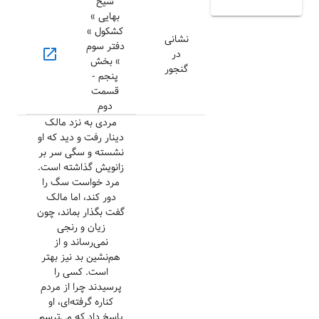
شیخ
بهایی »
کشکول »
نشانی
دفتر سوم
open_in_new
در
» بخش
گنجور
پنجم -
قسمت
دوم
مردی به نزد مالک
دینار رفت و دید که او
نشسته و سگی سر بر
زانویش گذاشته است.
مرد خواست سگ را
دور کند، اما مالک
گفت بگذار بماند، چون
زیان و رنجی
نمی‌رساند و از
هم‌نشین بد نیز بهتر
است. کسی را
پرسیدند چرا از مردم
کناره گرفته‌ای، او
پاسخ داد که می‌ترسم