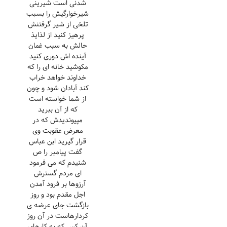
شدنی است شیرینی
شیرخوارگیش را بسبب
تلخی از شیر گرفتنش
پرهیز کنید از لذایذ
حالش به سبب غمان
آینده اش دوری کنید
مکوشید خانه ای را که
خداوند خواهد خراب
کند آبادان شود و چون
از شما خواسته است
که از آن ببرید
مپیوندیدش که در
معرض عقوبت وی
قرار گیرید ابن عباس
گفت پیامبر را ص
شنیدم که می فرمود
ای مردم گسترش
آرزوها بر فرود آمدن
اجل مقدم بود و روز
بازگشت جای عرضه ی
کردارهاست در آن روز
آن کس که به کارهای