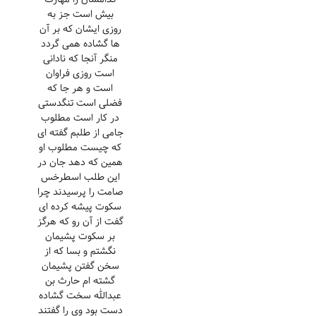
بیش است جز به
روزی ایشان که بر آن
ها گشاده همی گردد
منگر آنجا که نادانی
است روزی فراوان
است و هر جا که
فضلی است تنگدستی
در کار است مطلوب
جامی از طلبم گفته ای
که چیست مطلوب او
همین که دهد جان در
این طلب اسطرخس
صامت را پرسیدند چرا
سکوت پیشه کرده ای
گفت از آن رو که هرگز
بر سکوت پشیمان
نگشتم و بسا که از
سخن گفتن پشیمان
گشته ام حارث بن
عبدالله سخت گشاده
دست بود وی را گفتند