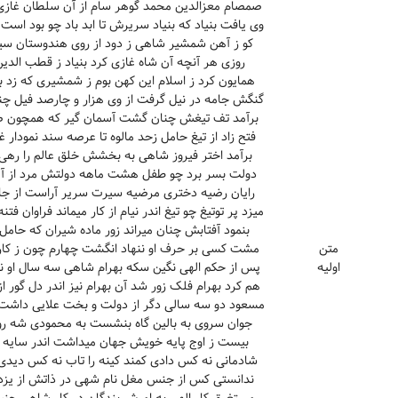
صمصام معزالدین محمد گوهر سام از آن سلطان غازی ب
وی یافت بنیاد که بنیاد سریرش تا ابد باد چو بود است
کو ز آهن شمشیر شاهی ز دود از روی هندوستان سیاه
روزی هر آنچه آن شاه غازی کرد بنیاد ز قطب الد
همایون کرد ز اسلام این کهن بوم ز شمشیری که زد بر
گنگش جامه در نیل گرفت از وی هزار و چارصد فیل 
برآمد تف تیغش چنان گشت آسمان گیر که همچون صبح
فتح زاد از تیغ حامل زحد مالوه تا عرصه سند نمود
برآمد اختر فیروز شاهی به بخشش خلق عالم را ره
دولت بسر برد چو طفل هشت ماهه دولتش مرد از آ
رایان رضیه دختری مرضیه سیرت سریر آراست از جای
میزد پر توتیغ چو تیغ اندر نیام از کار میماند فراوان ف
بنمود آفتابش چنان میراند زور ماده شیران که حام
متن
مشت کسی بر حرف او ننهاد انگشت چهارم چون ز کار
اولیه
پس از حکم الهی نگین سکه بهرام شاهی سه سال او نی
هم کرد بهرام فلک زور شد آن بهرام نیز اندر دل گور
مسعود دو سه سالی دگر از دولت و بخت علایی داشت
جوان سروی به بالین گاه بنشست به محمودی شه رو
بیست ز اوج پایه خویش جهان میداشت اندر سایه 
شادمانی نه کس دادی کمند کینه را تاب نه کس دیدی
ندانستی کس از جنس مغل نام شهی در ذاتش از یزد