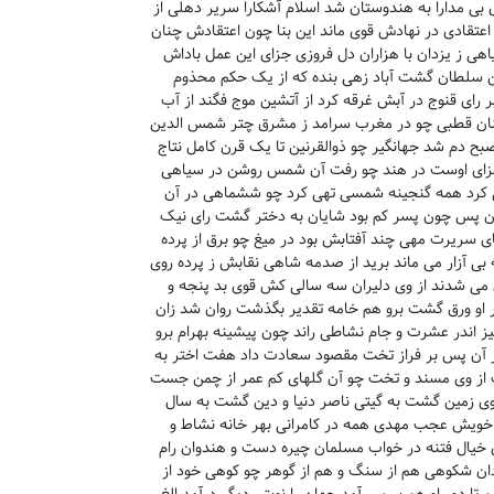
ی مدارا به هندوستان شد اسلام آشکارا سریر دهلی از
 اعتقادی در نهادش قوی ماند این بنا چون اعتقادش چنان
ی ز یزدان با هزاران دل فروزی جزای این عمل باداش
ین سلطان گشت آباد زهی بنده که از یک حکم محذوم
 رای قنوج در آبش غرقه کرد از آتشین موج فگند از آب
چنان قطبی چو در مغرب سرامد ز مشرق چتر شمس الدین
 دم شد جهانگیر چو ذوالقرنین تا یک قرن کامل نتاج
ار غزای اوست در هند چو رفت آن شمس روشن در سیاهی
ی کرد همه گنجینه شمسی تهی کرد چو ششماهی در آن
ن پس چون پسر کم بود شایان به دختر گشت رای نیک
 سریرت مهی چند آفتابش بود در میغ چو برق از پرده
تنه بی آزار می ماند برید از صدمه شاهی نقابش ز پرده روی
ل می شدند از وی دلیران سه سالی کش قوی بد پنجه و
 او ورق گشت برو هم خامه تقدیر بگذشت روان شد زان
ز اندر عشرت و جام نشاطی راند چون پیشینه بهرام برو
 از آن پس بر فراز تخت مقصود سعادت داد هفت اختر به
 از وی مسند و تخت چو آن گلهای کم عمر از چمن جست
ی زمین گشت به گیتی ناصر دنیا و دین گشت به سال
خویش عجب مهدی همه در کامرانی بهر خانه نشاط و
 خیال فتنه در خواب مسلمان چیره دست و هندوان رام
ان شکوهی هم از سنگ و هم از گوهر چو کوهی خود از