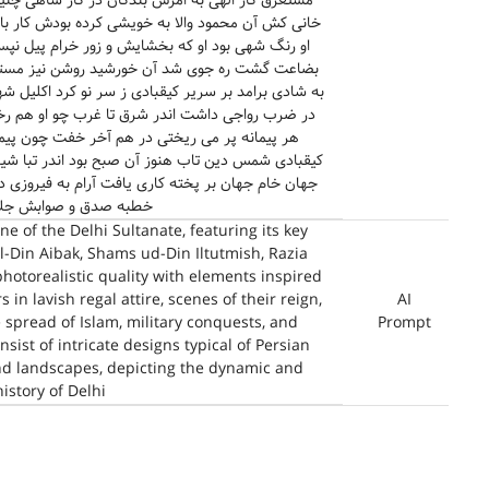
مستغرق کار الهی به امرش بندگان در کار شاهی چنین ت
خانی کش آن محمود والا به خویشی کرده بودش کار بال
او رنگ شهی بود او که بخشایش و زور خرام پیل نپسن
بضاعت گشت ره جوی شد آن خورشید روشن نیز مستور 
به شادی برامد بر سریر کیقبادی ز سر نو کرد اکلیل شه
در ضرب رواجی داشت اندر شرق تا غرب چو او هم رخ
هر پیمانه پر می ریختی در هم آخر خفت چون پی
کیقبادی شمس دین تاب هنوز آن صبح بود اندر تبا شیر
جهان خام جهان بر پخته کاری یافت آرام به فیروزی 
خطبه صدق و صوابش جلال
ne of the Delhi Sultanate, featuring its key
-Din Aibak, Shams ud-Din Iltutmish, Razia
hotorealistic quality with elements inspired
in lavish regal attire, scenes of their reign,
AI
 spread of Islam, military conquests, and
Prompt
ist of intricate designs typical of Persian
and landscapes, depicting the dynamic and
istory of Delhi.