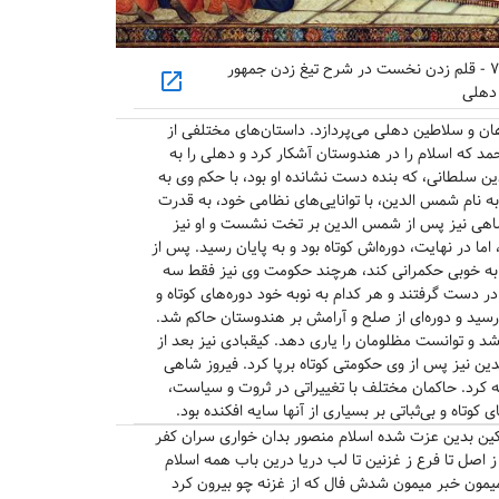
امیرخسرو دهلوی » دیوان اشعار » مثنویات » شمارهٔ ۷۴ - قلم زدن نخست در شرح تیغ زدن جمهور
open_in_new
دهلی
ان و سلاطین دهلی می‌پردازد. داستان‌های مختلفی از
د که اسلام را در هندوستان آشکار کرد و دهلی را به
دین سلطانی، که بنده دست نشانده او بود، با حکم وی به
نام شمس الدین، با توانایی‌های نظامی خود، به قدرت
شاهی نیز پس از شمس الدین بر تخت نشست و او نیز
 در نهایت، دوره‌اش کوتاه بود و به پایان رسید. پس از
 به خوبی حکمرانی کند، هرچند حکومت وی نیز فقط سه
 دست گرفتند و هر کدام به نوبه خود دوره‌های کوتاه و
رسید و دوره‌ای از صلح و آرامش بر هندوستان حاکم شد.
د و توانست مظلومان را یاری دهد. کیقبادی نیز بعد از
دین نیز پس از وی حکومتی کوتاه برپا کرد. فیروز شاهی
به کرد. حاکمان مختلف با تغییراتی در ثروت و سیاست،
 کوتاه و بی‌ثباتی بر بسیاری از آنها سایه افکنده بود.
کین بدین عزت شده اسلام منصور بدان خواری سران کفر
اصل تا فرع ز غزنین تا لب دریا درین باب همه اسلام
میمون خبر میمون شدش فال که از غزنه چو بیرون کرد