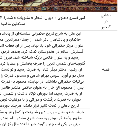
نشانی
در
سلاطین ماضیهٔ 
گنجور
این متن به شرح تاریخ حکمرانی سلسله‌ای از پادشاه
حاکمان و پادشاهان ذکر شده، از جمله معزالدین محم
عنوان مرکز حکمرانی خود بنا نهاد. پس از او، قطب ال
گسترش اسلام در هندوستان کمک کرد. بعدها فردی به 
رسید و به عنوان فاتحی بزرگ شناخته شد. فیروز 
گنجینه‌های شمس الدین را صرف بخشش و عطایا کرد، اما
قصه
او، رضیه، دختر دیگر شاه، به قدرت رسید و توانست
سال دوام آورد. سپس بهرام شاهی و مسعود قدرت را در
بی‌ثبات حکمرانی داشتند. در نهایت، محمود به قدرت 
پس از محمود، الغ خان به عنوان حاکمی مقتدر ظاهر ش
او به قدرت رسید، اما دوره‌ای کوتاه داشت و شمس ال
دوباره به قدرت بازگشت و دورانی را با موفقیت تجر
تاریخ دهلی را تحت تاثیر قرار دادند، هرچند دوره‌های
خوشا هندوستان و رونق دین شریعت را کمال عز و تم
مقهور بذمه گر نبودی رخصت شرع نماندی نام هندو ز 
بینی بر یکی آب چنین گوید خبر داننده حال کز آن 