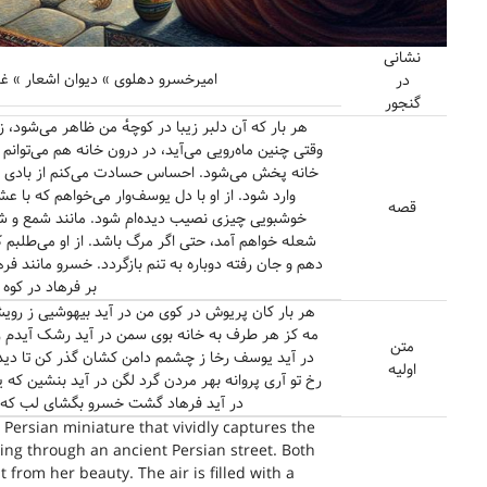
نشانی
امیرخسرو دهلوی » دیوان اشعار » غزلیا
در
گنجور
هر بار که آن دلبر زیبا در کوچهٔ من ظاهر می‌شود، 
وقتی چنین ماه‌رویی می‌آید، در درون خانه هم می‌توا
خانه پخش می‌شود. احساس حسادت می‌کنم از بادی که
وارد شود. از او با دل یوسف‌وار می‌خواهم که با عش
قصه
خوشبویی چیزی نصیب دیده‌ام شود. مانند شمع و شر
شعله خواهم آمد، حتی اگر مرگ باشد. از او می‌طلبم 
دهم و جان رفته دوباره به تنم بازگردد. خسرو مانند ف
بر فرهاد در کوه
هر بار کان پریوش در کوی من در آید بیهوشیی ز رویش
مه کز هر طرف به خانه بوی سمن در آید رشک آیدم ز 
متن
در آید یوسف رخا ز چشمم دامن کشان گذر کن تا دید
اولیه
رخ تو آری پروانه بهر مردن گرد لگن در آید بنشین که یک
در آید فرهاد گشت خسرو بگشای لب که ن
a Persian miniature that vividly captures the
ing through an ancient Persian street. Both
om her beauty. The air is filled with a