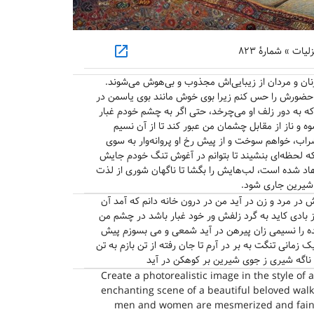
open_in_new
ت » شمارهٔ ۸۲۳
زنان و مردان از زیبایی‌اش مجذوب و بی‌هوش می‌شوند.
نم حضورش را حس کنم زیرا بوی خوش مانند بوی یاسمن در
 به دور زلف او می‌چرخد، حتی اگر به چشم خودم غبار
وه و ناز از مقابل چشمان من عبور کند تا از آن نسیم
اب، خواهم سوخت و از پیش رخ او پروانه‌وار به سوی
که لحظه‌ای بنشیند تا بتوانم در آغوش تنگ خودم جایش
رهاد شده است، لب‌هایش را بگشا تا ناگهان شوری از لذت
 شیرین جاری شود.
 در مرد و زن در آید من در درون خانه دانم که آمد آن
بادی کاید به گرد زلفش ور خود غبار باشد در چشم من
ه را نسیمی زان پیرهن در آید شمعی و می بسوزم پیش
 زمانی تنگت به بر در آرم تا جان رفته از تن بازم به تن
اگه شیری ز جوی شیرین بر کوهکن در آید
Create a photorealistic image in the style of 
enchanting scene of a beautiful beloved walk
men and women are mesmerized and faint fr