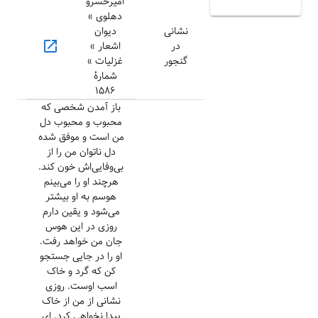
امیرخسرو
دهلوی »
نشانی
دیوان
open_in_new
در
اشعار »
گنجور
غزلیات »
شمارهٔ
۱۵۸۶
باز آمدن شخصی که
محبوب و محبوب دل
من است و موفق شده
دل ناتوان من را از
بی‌وفایی‌اش خون کند.
هرچند او را می‌بینم
هوسم به او بیشتر
می‌شود و یقین دارم
روزی در این هوس
جان من خواهد رفت.
او را در جایی جستجو
کن که گرد و خاک
اسب اوست. روزی
نشانی از من از خاک
پیدا نخواهی کرد. ای