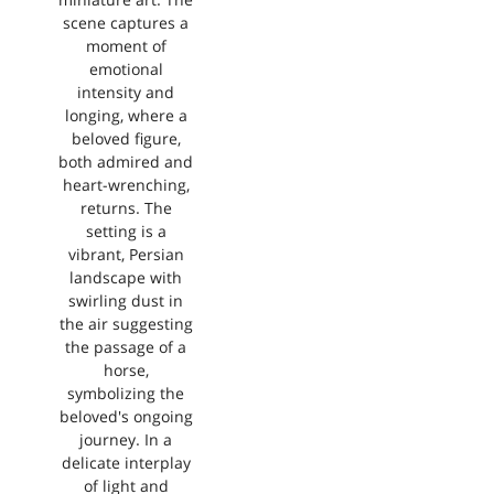
miniature art. The
scene captures a
moment of
emotional
intensity and
longing, where a
beloved figure,
both admired and
heart-wrenching,
returns. The
setting is a
vibrant, Persian
landscape with
swirling dust in
the air suggesting
the passage of a
horse,
symbolizing the
beloved's ongoing
journey. In a
delicate interplay
of light and