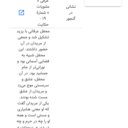
عرفی »
نشانی
مثنویات
open_in_new
در
» شمارهٔ
گنجور
۱۹ -
حکایت
محفل عرفانی با یزید
تشکیل شد و جمعی
از مریدان در آن
حضور داشتند. این
محفل شبیه به
فضایی آسمانی بود و
نورانی‌تر از جام
جمشید بود. در آن
محفل، عشق و
سرمستی موج می‌زد
و مریدان از عشق
مست شده بودند.
یکی از مریدان گفت
که او معنی هشیاری
و مستی است و همه
او را چه در حرم و چه
در دیر می‌پرستند، و