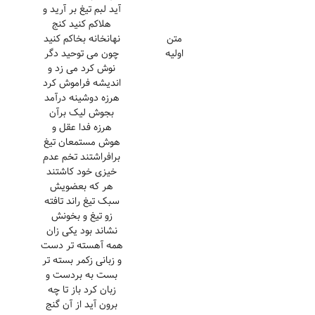
آید لبم تیغ بر آرید و
هلاکم کنید کنج
متن
نهانخانه بخاکم کنید
اولیه
چون می توحید دگر
نوش کرد می زد و
اندیشه فراموش کرد
هرزه دوشینه درآمد
بجوش لیک برآن
هرزه فدا عقل و
هوش مستمعان تیغ
برافراشتند تخم عدم
خیزی خود کاشتند
هر که بعضویش
سبک تیغ راند تافته
زو تیغ و بخونش
نشاند بود یکی زان
همه آهسته تر دست
و زبانی زکمر بسته تر
بست به بردست و
زبان کرد باز تا چه
برون آید از آن گنج