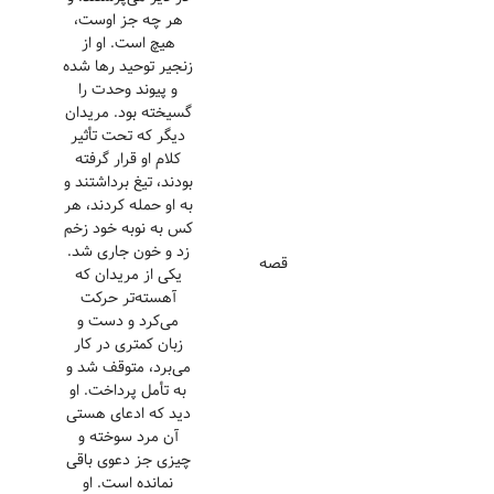
هر چه جز اوست،
هیچ است. او از
زنجیر توحید رها شده
و پیوند وحدت را
گسیخته بود. مریدان
دیگر که تحت تأثیر
کلام او قرار گرفته
بودند، تیغ برداشتند و
به او حمله کردند، هر
کس به نوبه خود زخم
زد و خون جاری شد.
قصه
یکی از مریدان که
آهسته‌تر حرکت
می‌کرد و دست و
زبان کمتری در کار
می‌برد، متوقف شد و
به تأمل پرداخت. او
دید که ادعای هستی
آن مرد سوخته و
چیزی جز دعوی باقی
نمانده است. او