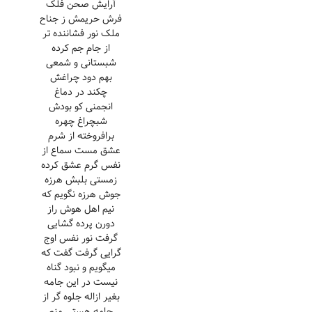
آرایش صحن فلک
فرش حریمش ز جناح
ملک نور فشاننده تر
از جام جم کرده
شبستانی و شمعی
بهم دود چراغش
چکند در دماغ
انجمنی کو بودش
شبچراغ چهره
برافروخته از شرم
عشق مست سماع از
نفس گرم عشق کرده
زمستی بلبش هرزه
جوش هرزه نگویم که
نیم اهل هوش راز
دورن پرده گشایی
گرفت نور نفس اوج
گرایی گرفت گفت که
میگویم و نبود گناه
نیست در این جامه
بغیر ازاله جلوه گر از
جامه هستی منم