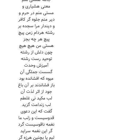
معنی هشیاری و
مستی منم در حرم و
دیر منم جلوه گر کافر
و دیندار مرا سجده بر
رشته هردام زمن پیچ
پیچ هر چه بجز
هستی من هیچ هیچ
چون دلش از رشته
توحید رست رشته
آمیزش وحدت
گسست جملگی آن
میوه که افشانده بود
باز فشاندند بر آن باغ
جود از اثر لذت آن
لب مکید نی غلطم
لب زندامت گزید
گفت که این دعوی
قدوسیست و زلب ما
نغمه ناقوسیست گرد
گر این نغمه سراید
لبم یا بچنین هرزه گر