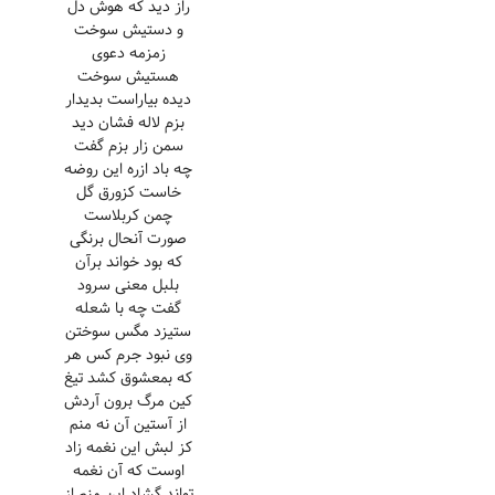
راز دید که هوش دل
و دستیش سوخت
زمزمه دعوی
هستیش سوخت
دیده بیاراست بدیدار
بزم لاله فشان دید
سمن زار بزم گفت
چه باد ازره این روضه
خاست کزورق گل
چمن کربلاست
صورت آنحال برنگی
که بود خواند برآن
بلبل معنی سرود
گفت چه با شعله
ستیزد مگس سوختن
وی نبود جرم کس هر
که بمعشوق کشد تیغ
کین مرگ برون آردش
از آستین آن نه منم
کز لبش این نغمه زاد
اوست که آن نغمه
تواند گشاد این منم از