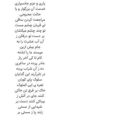
یاری و عزم جانسپاری
خدمت آن بزرگوار و با
حالت محرومی
مراجعت کردن ساقی
ای قربان چشم مست
تو چند چشم میکشان
بر دست تو درفکن ز
آن آب عشرت را به
جام بیش ازین
مپسند ما را تشنه
کام تا کی آخر راز
مادر پرده در ساغری
ده ز آن شراب پرده
در تابرآرند این گدایان
سلوک پای کوبان
نعره ی این الملوک
خاک بر فرق تن خاکی
کنند جای در آتش ز
بیباکی کنند دست بر
شیدایی از مستی
زنند پا ز مستی بر