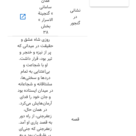
عمان
سامانی
نشانی
» گنجینة
open_in_new
در
الاسرار »
گنجور
بخش
۳۸
روزی شاه عشق و
حقیقت در میدانی که
پر از نیزه و خنجر و
تیر بود، قرار داشت.
او با شجاعت و
بی‌اعتنایی به تمام
دردها و سختی‌ها،
مشتاقانه و شجاعانه
در میدان ایستاده بود
و جان خود را فدای
آرمان‌هایش می‌کرد.
در همان حال،
زعفرجنی، از راه دور
قصه
به قصد یاری او آمد.
زعفرجنی که جنی‌ای
پر ظرفیت بود و به