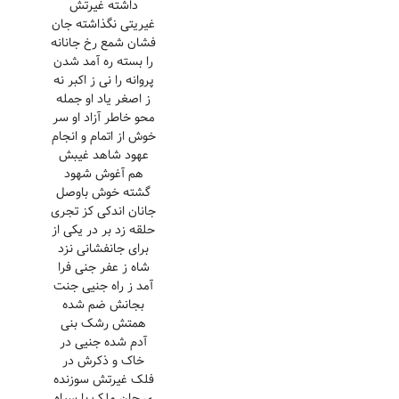
داشته غیرتش
غیریتی نگذاشته جان
فشان شمع رخ جانانه
را بسته ره آمد شدن
پروانه را نی ز اکبر نه
ز اصغر یاد او جمله
محو خاطر آزاد او سر
خوش از اتمام و انجام
عهود شاهد غیبش
هم آغوش شهود
گشته خوش باوصل
جانان اندکی کز تجری
حلقه زد بر در یکی از
برای جانفشانی نزد
شاه ز عفر جنی فرا
آمد ز راه جنیی جنت
بجانش ضم شده
همتش رشک بنی
آدم شده جنیی در
خاک و ذکرش در
فلک غیرتش سوزنده
ی جان ملک با سپاه