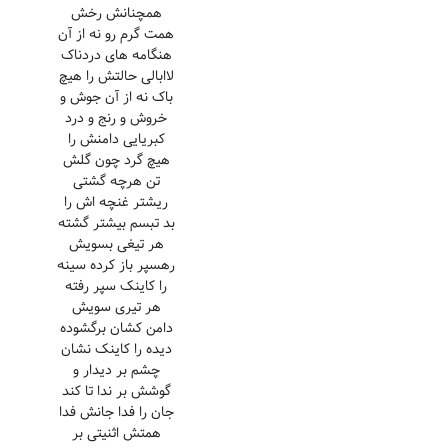
همچنانش رخش
همت گرم رو نه از آن
هنگامه های دردناک
لاابالی حالتش را هیچ
باک نه از آن جوش و
خروش و رنج و درد
کبریایی دامنش را
هیچ گرد چون گلش
تن هرچه گشتی
ریشتر غنچه اش را
بد تبسم بیشتر گشته
هر تیغی بسویش
رهسپر باز کرده سینه
را کاینک سپر رفته
هر تیری سویش
دامن کشان برگشوده
دیده را کاینک نشان
چشم بر دیدار و
گوشش بر ندا تا کند
جان را فدا جانش فدا
همتش اثنیتی بر