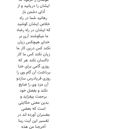
ایشان را دریابید و از
أذای دشمن باز
رهانید شما در راه
خلاص ایشان کوشید
که ایشان در راه رضاء
ما میکوشند آری بر
خدای هیچکس زیان
نکند کس درین کار ما
زیان نکند کس ما کار
ناکسان نکند هر که
روزی گامی برای خدا
برداشت آن گام وی را
روزی فریادرس سازدو
آن مزد وی را ضایع
نکند و بفضل خود
برحمت بیفزاید و
بدین معنی حکایتی
است که بعضی
مفسران آورده اند در
تفسیر این آیت ربنا
أخرجنا من هذه