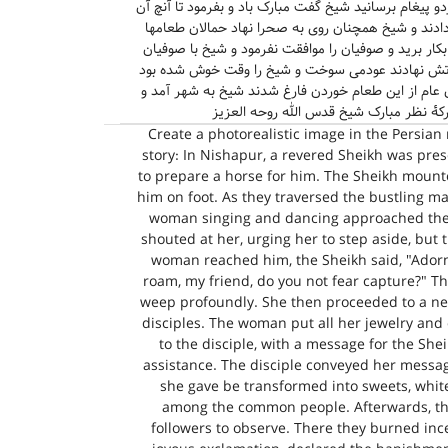
پیغام برسانید شیخ گفت مبارک باد و بفرمود تا آنچ آن
دادند و شیخ همچنان روی به صحرا نهاد حمالان طعامها
کار برید و صوفیان را موافقت نفرمود و شیخ با صوفیان
ر آتش نهادند عودمی سوخت و شیخ را وقت خوش شده بود
ن عام از این طعام خوردن فارغ شدند شیخ به شهر آمد و
برکۀ نظر مبارک شیخ قدس الله روحه العزیز
Create a photorealistic image in the Persian 
story: In Nishapur, a revered Sheikh was pres
to prepare a horse for him. The Sheikh mount
him on foot. As they traversed the bustling ma
woman singing and dancing approached the
shouted at her, urging her to step aside, but 
woman reached him, the Sheikh said, "Adorn
roam, my friend, do you not fear capture?" Th
weep profoundly. She then proceeded to a ne
disciples. The woman put all her jewelry and
to the disciple, with a message for the Sh
assistance. The disciple conveyed her messag
she gave be transformed into sweets, white
among the common people. Afterwards, the
followers to observe. There they burned ince