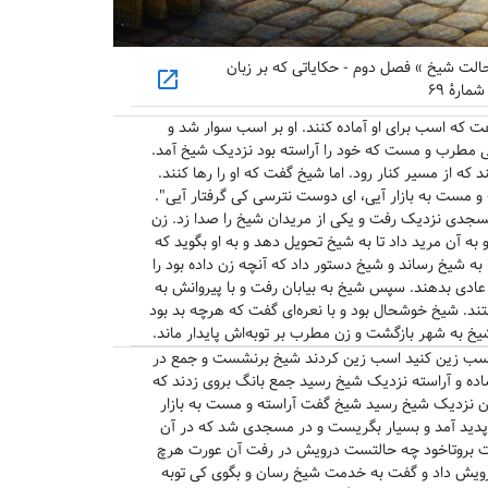
حالت شیخ » فصل دوم - حکایاتی که بر زبان
open_in_new
رهٔ ۶۹
 که اسب برای او آماده کنند. او بر اسب سوار شد و
ر، زنی مطرب و مست که خود را آراسته بود نزدیک شیخ آمد.
د که از مسیر کنار رود. اما شیخ گفت که او را رها کنند.
و مست به بازار آیی، ای دوست نترسی کی گرفتار آیی".
مسجدی نزدیک رفت و یکی از مریدان شیخ را صدا زد. زن
به آن مرید داد تا به شیخ تحویل دهد و به او بگوید که
 به شیخ رساند و شیخ دستور داد که آنچه زن داده بود را
 عادی بدهند. سپس شیخ به بیابان رفت و با پیروانش به
تند. شیخ خوشحال بود و با نعره‌ای گفت که هرچه بد بود
 شیخ به شهر بازگشت و زن مطرب بر توبه‌اش پایدار ماند.
اسب زین کنید اسب زین کردند شیخ برنشست و جمع در
ده و آراسته نزدیک شیخ رسید جمع بانگ بروی زدند که
زن نزدیک شیخ رسید شیخ گفت آراسته و مست به بازار
 پدید آمد و بسیار بگریست و در مسجدی شد که در آن
 گفت بروتاخود چه حالتست درویش در رفت آن عورت هرچ
ن درویش داد و گفت به خدمت شیخ رسان و بگوی کی توبه