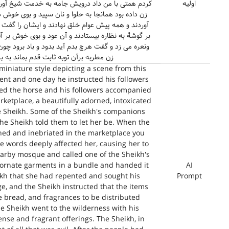
اولیه
کردم همتی با من داد درویش جامه به خدمت شیخ آوردو 
زن داده بود همانجا به حلوا و نان سپید و بوی خوش 
آوردند و همه پیش عوام خلق نهادند و ایشان را گفت ب
بر گوشۀ به نظاره بیستادند و آن عود و بوی خوش ب
ونعره می زد و گفت هرچ بدم آید بدود و باد برود چو
زن مطربه برآن توبه ثابت قدم بماند به 
miniature style depicting a scene from this
ent and one day he instructed his followers
ed the horse and his followers accompanied
rketplace, a beautifully adorned, intoxicated
 Sheikh. Some of the Sheikh's companions
the Sheikh told them to let her be. When the
ed and inebriated in the marketplace you
e words deeply affected her, causing her to
arby mosque and called one of the Sheikh's
 ornate garments in a bundle and handed it
AI
eikh that she had repented and sought his
Prompt
e, and the Sheikh instructed that the items
 bread, and fragrances to be distributed
 Sheikh went to the wilderness with his
nse and fragrant offerings. The Sheikh, in