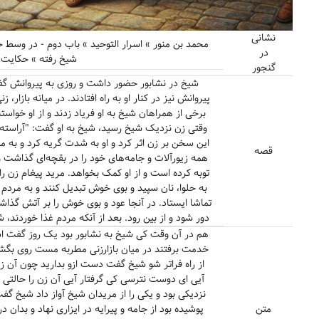
نشانی
محمد بن منور » اسرار التوحید » باب دوم - در وسط 
در
شیخ رفته » حکایت شما
گنجور
شیخ در نشابور حضور داشت و روزی به پیروانش گفت
پیروانش نیز در کنار او به راه افتادند. در میانه بازا
برخی از همراهان شیخ به او فریاد زدند و از او خواستن
وقتی زن نزدیک شیخ رسید، شیخ به او گفت: "آراسته 
این سخن بر زن اثر کرد و او به شدت گریه کرد و به 
قصه
همه زیورآلات و جامه‌های خود را در بقچه‌ای گذاشت و 
توبه کرده است و از او کمک بخواهد. مرید پیغام زن را
به حلوا، نان سپید و بوی خوش تبدیل کنند و به مردم
تماشا ایستاد. در آنجا عود و بوی خوش را بر آتش گذاش
دور شود و از بین رود. بعد از آنکه مردم غذا خوردند،
هم در آن وقت کی شیخ به نشابور بود یک روز گفت 
خدمت برفتند در میان بازارزنی مطربه مست روی بگشا
از راه فراتر شو شیخ گفت دست ازو بدارید چون آن 
آیی ای دوست نترسی کی گرفتار آیی آن زن را حالتی
نزدیکی بود و یکی را از مریدان شیخ آواز داد شیخ
متن
پوشیده بود از جامه و پیرایه در ایزاری نهاد و بدا