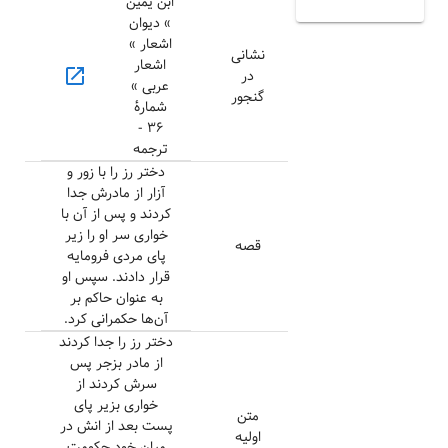
ابن یمین
» دیوان
اشعار »
نشانی
اشعار
open_in_new
در
عربی »
گنجور
شمارهٔ
٣۶ -
ترجمه
دختر رز را با زور و
آزار از مادرش جدا
کردند و پس از آن با
خواری سر او را زیر
قصه
پای مردی فرومایه
قرار دادند. سپس او
به عنوان حاکم بر
آن‌ها حکمرانی کرد.
دختر رز را جدا کردند
از مادر بزجر پس
سرش کردند از
خواری بزیر پای
متن
پست بعد از انش در
اولیه
میان خود حکومت