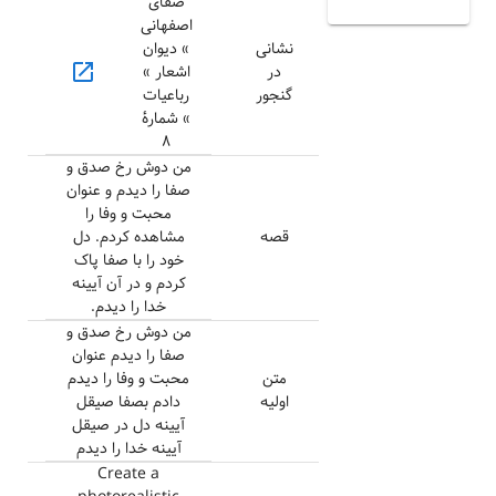
صفای
اصفهانی
نشانی
» دیوان
open_in_new
در
اشعار »
گنجور
رباعیات
» شمارهٔ
۸
من دوش رخ صدق و
صفا را دیدم و عنوان
محبت و وفا را
قصه
مشاهده کردم. دل
خود را با صفا پاک
کردم و در آن آیینه
خدا را دیدم.
من دوش رخ صدق و
صفا را دیدم عنوان
متن
محبت و وفا را دیدم
اولیه
دادم بصفا صیقل
آیینه دل در صیقل
آیینه خدا را دیدم
Create a