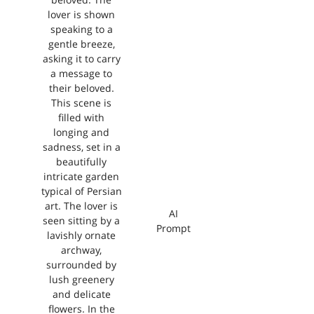
beloved. The
lover is shown
speaking to a
gentle breeze,
asking it to carry
a message to
their beloved.
This scene is
filled with
longing and
sadness, set in a
beautifully
intricate garden
typical of Persian
art. The lover is
AI
seen sitting by a
Prompt
lavishly ornate
archway,
surrounded by
lush greenery
and delicate
flowers. In the