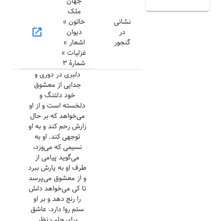
جهان
ملک
نشانی
خاتون »
open_in_new
در
دیوان
گنجور
اشعار »
غزلیات »
شمارهٔ ۳
دلبری در دوری و
جدایی از معشوق
خود دلتنگ و
دلخسته است و از او
می‌خواهد که بر حال
زارش رحم کند و به او
توجهی کند. او به
نسیمی که می‌وزد،
می‌گوید پیامی از
طرف او به یارش ببرد
و از معشوق می‌پرسد
تا کی می‌خواهد دلش
را رنج دهد و بر او
ستم روا دارد. عاشق
برای جلب نظر