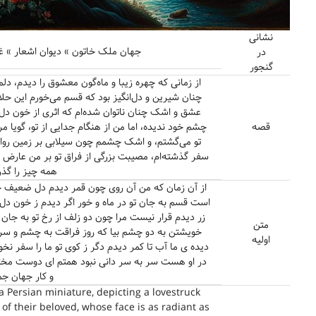
نشانی
جهان ملک خاتون » دیوان اشعار » غزلیا
در
گنجور
از زمانی که چهره زیبا و ماه‌گون معشوق را دیدم، دل
چنان شیرین و دل‌انگیز بود که قسم می‌خورم این حلا
عشق و اشک چنان ناتوان شده‌ام که اثری از خون دل
قصه
چشم خود ندیده، اما من از هنگام جدایی از تو، گویا مر
تو می‌گشتم، و اشک چشمم چون سیلابی بر زمین روان 
سفر گذشته‌ام، مصیبت بزرگی از فراق تو بر من عارض 
همه چیز را گذرا 
از آن زمان که من آن روی چون قمر دیدم دل ضعیف خو
است قسم به جان تو در ماه و خور اگر دیدم ز خون د
زر دیدم قرار نیست مرا چون دو زلف از رخ تو به ج
متن
خویشتن به دو چشم بیا که روز فراقت به چشم و س
اولیه
دیده ی ما آب تا کمر دیدم دگر ز کوی تو ما را سفر نخو
در او هست سر به سر دانی نبود همتم ای دوست مخت
و کار جهان جم
 a Persian miniature, depicting a lovestruck
f their beloved, whose face is as radiant as