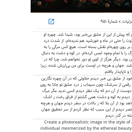
open_in_new
ت » شمارهٔ ۹۵۱
م که پیش از این از عشق بی‌خبر بود، شیدا شد. چهره او
وت را حتی در ماه و خورشید هم ندیده‌ام. از شدت درد
 بر روی چهره‌ام نقش بسته است. هیچ کس مرگی را به
گ را با تمام وجود لمس کرده‌ام. در کوه و دشت به دنبال
بود. دیگر هرگز از کوی تو دور نخواهم شد، چرا که در
شد. جهان و هرچه در اوست برای من بی‌ارزش شده، زیرا
و ناپایدار یافتم.
د از عشق بی خبر دیدم حلاوتی که در آن چهره نگارین
ل رقمی از سرشک چون سیماب ز درد عشق تو جانا به روی
ان دوست از آن دم که یک نظر دیدم کسی ندید مگر مرگ
ر دیدم به کوه و دشت همی گشتم از فراق رخت ز اشک
اهد بود از آن بلا که ز بالات در سفر دیدم جهان و هرچه
صر دیدم از این سبب که نظر کردم از سر تحقیق جهان
له در گذر دیدم
Create a photorealistic image in the style of
individual mesmerized by the ethereal beauty o