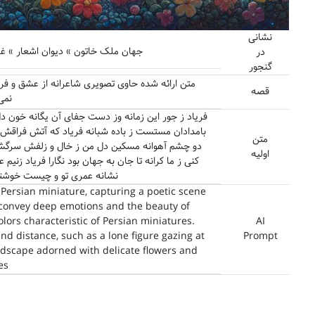
نشانی
جهان ملک خاتون » دیوان اشعار » غزلیات
در
گنجور
متن ارائه شده حاوی تصویری شاعرانه از عشق و فر
قصه
نمی
فریاد ز جور این زمانه وز دست جفای آن یگانه خون 
بامدادان مستست ز باده شبانه فریاد که آتش فراقش ه
متن
دو چشم آهوانه مسکین دل من ز خال و زلفش سرگشت
اولیه
کنی ز ما کرانه تا جان به جهان بود نگارا فریاد زنی
نشانه عمری تو و چیست خوشتر 
a Persian miniature, capturing a poetic scene
 convey deep emotions and the beauty of
olors characteristic of Persian miniatures.
AI
nd distance, such as a lone figure gazing at
Prompt
ndscape adorned with delicate flowers and
es.