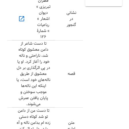
قطران
تبریزی »
نشانی
دیوان
open_in_new
در
اشعار »
گنجور
رباعیات
» شمارهٔ
۱۲۶
تا دست شاعر از
دامن معشوق کوتاه
شد، ناراحتی و ناله
خود را آغاز کرد. او یا
در پی اثرگذاری بر دل
قصه
معشوق از طریق
ناله‌های خود است، یا
اینکه این ناله‌ها
موجب سوختن و
پایان یافتن عمرش
می‌شوند.
تا دست من از دامن
تو شد کوتاه دستی
متن
زده ام بدامن ناله و آه
اولیه
یا در دل تو اثر کند