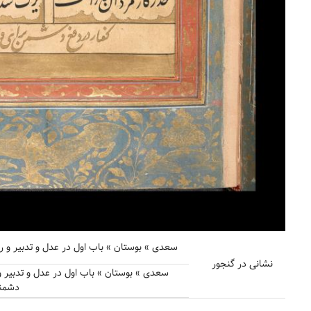
سعدی » بوستان » باب اول در عدل و تدبیر و رای » بخش ۳۶ - گفتار اندر
نشانی در گنجور
دشمن