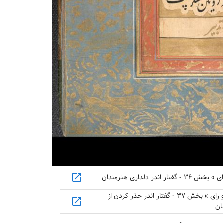
open_in_new
 دلداری هنرمندان
سعدی » بوستان » باب اول در عدل و تدبیر و رای » بخش ۳۷ - گفتار اندر حذر کردن از
open_in_new
ان