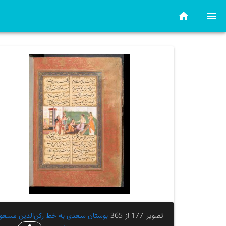
تصویر 177 از 365
بوستان سعدی به خط رکن‌الدین مسعو