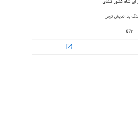
ر ای شاه کشور گشای
جنگ بد اندیش ترس
87r
open_in_new