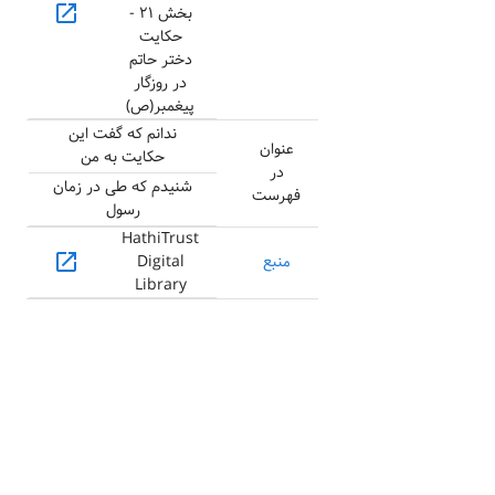
open_in_new
بخش ۲۱ -
حکایت
دختر حاتم
در روزگار
پیغمبر(ص)
ندانم که گفت این
عنوان
حکایت به من
در
شنیدم که طی در زمان
فهرست
رسول
HathiTrust
open_in_new
منبع
Digital
Library