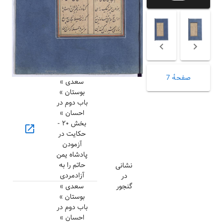
صفحهٔ 7
سعدی »
بوستان »
باب دوم در
احسان »
بخش ۲۰ -
open_in_new
حکایت در
آزمودن
پادشاه یمن
حاتم را به
نشانی
آزادمردی
در
گنجور
سعدی »
بوستان »
باب دوم در
احسان »