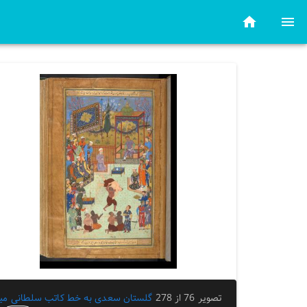
تصویر 76 از 278
گلستان سعدی به خط کاتب سلطانی می