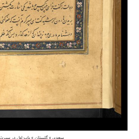
سعدی » گلستان » باب اول در سیرت پا