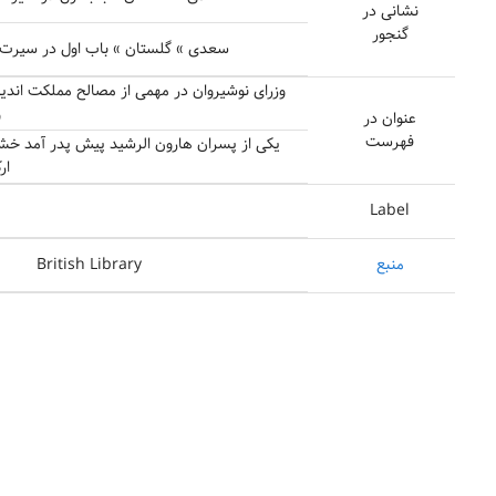
نشانی در
گنجور
سعدی » گلستان » باب اول در سیرت پا
وزرای نوشیروان در مهمی از مصالح مملکت اندیش
و
عنوان در
فهرست
یکی از پسران هارون الرشید پیش پدر آمد خشم
ار
Label
منبع
British Library