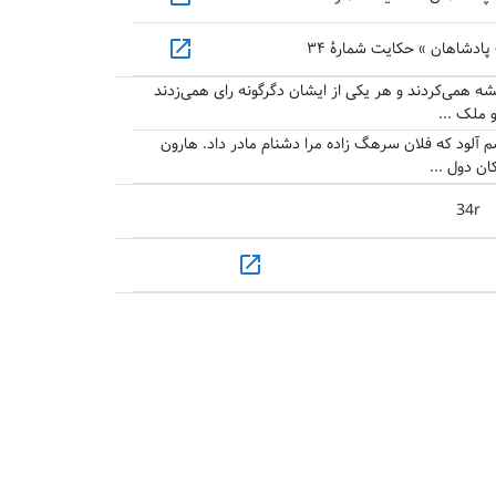
open_in_new
دشاهان » حکایت شمارهٔ ۳۴
ه همی‌کردند و هر یکی از ایشان دگرگونه رای همی‌زدند
 ملک ...
 آلود که فلان سرهگ زاده مرا دشنام مادر داد. هارون
کان دول ...
34r
open_in_new