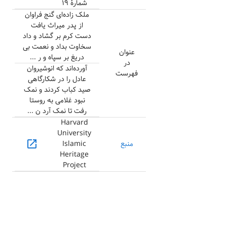
شمارهٔ ۱۹
ملک زاده‌ای گنج فراوان
از پدر میراث یافت
دست کرم بر گشاد و داد
سخاوت بداد و نعمت بی
عنوان
دریغ بر سپاه و ر ...
در
آورده‌اند که انوشیروان
فهرست
عادل را در شکارگاهی
صید کباب کردند و نمک
نبود غلامی به روستا
رفت تا نمک آرد ن ...
Harvard
University
open_in_new
منبع
Islamic
Heritage
Project