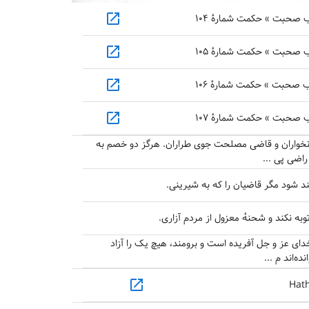
open_in_new
صحبت » حکمت شمارهٔ ۱۰۴
open_in_new
صحبت » حکمت شمارهٔ ۱۰۵
open_in_new
صحبت » حکمت شمارهٔ ۱۰۶
open_in_new
صحبت » حکمت شمارهٔ ۱۰۷
ونخواران و قاضی مصلحت جوی طراران. هرگز دو خصم به
اضی پی ...
ند شود مگر قاضیان را که به شیرینی.
توبه نکند و شحنهٔ معزول از مردم آزاری.
ای عز و جل آفریده است و برومند، هیچ یک را آزاد
نده‌اند م ...
open_in_new
Hath