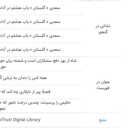
سعدی » گلستان » باب هشتم در آداب 
سعدی » گلستان » باب هشتم در آداب 
نشانی در
گنجور
سعدی » گلستان » باب هشتم در آداب 
سعدی » گلستان » باب هشتم در آداب 
شاه از بهر دفع ستمکاران است و شحنه برای خ
حق ر
همه‌ کس را دندان به ترشی کُ
عنوان در
فهرست
قحبهٔ پیر از نابکاری چه کند که 
حکیمی را پرسیدند: چندین درخت نامور که خد
نخوا
منبع
iTrust Digital Library