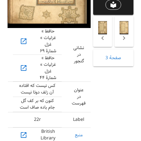
local_library
حافظ »
غزلیات »
open_in_new
غزل
نشانی
شمارهٔ ۶۹
در
صفحهٔ 3
حافظ »
گنجور
غزلیات »
open_in_new
غزل
شمارهٔ ۴۴
کس نیست که افتاده
عنوان
آن زلف دوتا نیست
در
کنون که بر کف گل
فهرست
جام باده صاف است
22r
Label
British
open_in_new
منبع
Library