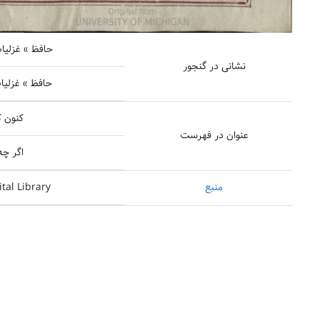
حافظ » غزلیات 
نشانی در گنجور
حافظ » غزلیات 
کنون 
عنوان در فهرست
اگر چه
منبع
ital Library