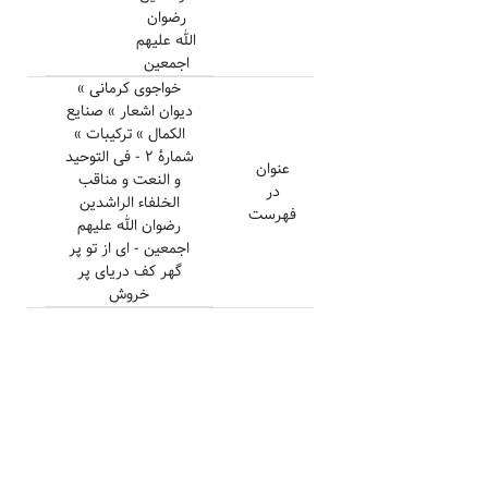
رضوان
الله علیهم
اجمعین
خواجوی کرمانی »
دیوان اشعار » صنایع
الکمال » ترکیبات »
شمارهٔ ۲ - فی التوحید
عنوان
و النعت و مناقب
در
الخلفاء الراشدین
فهرست
رضوان الله علیهم
اجمعین - ای از تو پر
گهر کف دریای پر
خروش