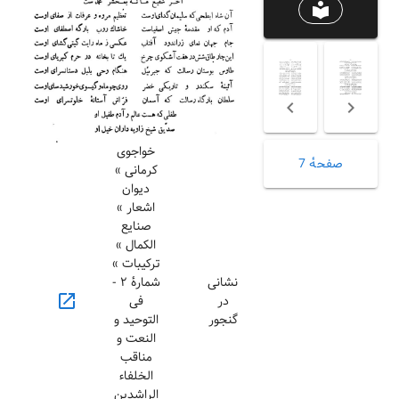
local_library
خواجوی
صفحهٔ 7
کرمانی »
دیوان
اشعار »
صنایع
الکمال »
ترکیبات »
نشانی
شمارهٔ ۲ -
open_in_new
در
فی
گنجور
التوحید و
النعت و
مناقب
الخلفاء
الراشدین