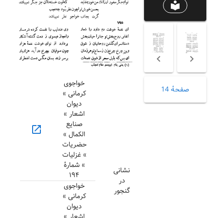
local_library
خواجوی
صفحهٔ 14
کرمانی »
دیوان
اشعار »
صنایع
open_in_new
الکمال »
حضریات
» غزلیات
» شمارهٔ
نشانی
۱۹۴
در
خواجوی
گنجور
کرمانی »
دیوان
اشعار »