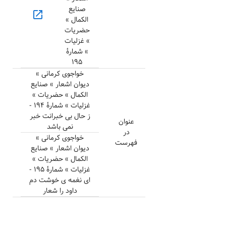
صنایع
open_in_new
الکمال »
حضریات
» غزلیات
» شمارهٔ
۱۹۵
خواجوی کرمانی »
دیوان اشعار » صنایع
الکمال » حضریات »
غزلیات » شمارهٔ ۱۹۴ -
ز حال بی خبرانت خبر
عنوان
نمی باشد
در
خواجوی کرمانی »
فهرست
دیوان اشعار » صنایع
الکمال » حضریات »
غزلیات » شمارهٔ ۱۹۵ -
ای نغمه ی خوشت دم
داود را شعار