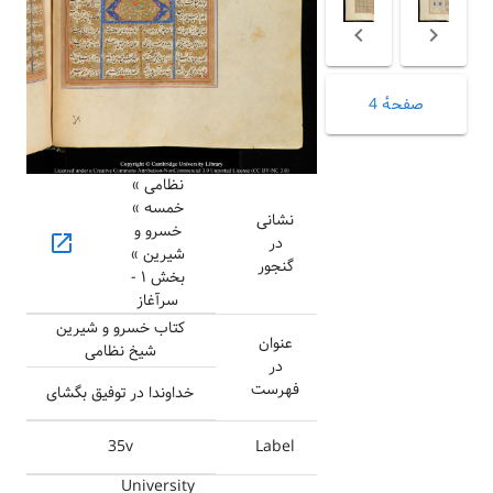
صفحهٔ 4
نظامی »
خمسه »
نشانی
خسرو و
open_in_new
در
شیرین »
گنجور
بخش ۱ -
سرآغاز
کتاب خسرو و شیرین
عنوان
شیخ نظامی
در
فهرست
خداوندا در توفیق بگشای
35v
Label
University