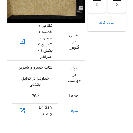
صفحهٔ 4
نظامی »
خمسه »
نشانی
خسرو و
open_in_new
در
شیرین »
گنجور
بخش ۱ -
سرآغاز
کتاب خسرو و شیرین
عنوان
در
خداوندا در توفیق
فهرست
بگشای
36v
Label
British
open_in_new
منبع
Library