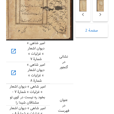
صفحهٔ 2
امیر شاهی »
دیوان اشعار
open_in_new
» غزلیات »
نشانی
شمارهٔ ۷
در
امیر شاهی »
گنجور
دیوان اشعار
open_in_new
» غزلیات »
شمارهٔ ۸
امیر شاهی » دیوان اشعار
» غزلیات » شمارهٔ ۷ -
بخود ره نیست در کوی تو
عنوان
مشتاقان شیدا را
در
امیر شاهی » دیوان اشعار
فهرست
» غزلیات » شمارهٔ ۸ -