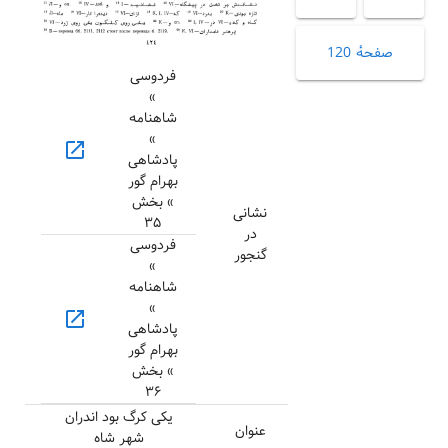
صفحهٔ 120
فردوسی
»
شاهنامه
»
open_in_new
پادشاهی
بهرام گور
» بخش
نشانی
۳۵
در
فردوسی
گنجور
»
شاهنامه
»
open_in_new
پادشاهی
بهرام گور
» بخش
۳۶
یکی کرگ بود اندران
عنوان
شهر شاه