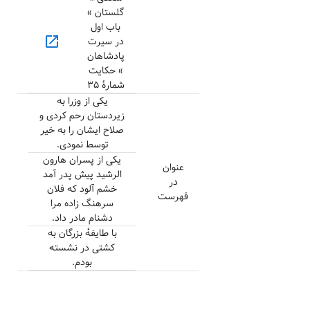
گلستان »
باب اول
open_in_new
در سیرت
پادشاهان
» حکایت
شمارهٔ ۳۵
یکی از وزرا به
زیردستان رحم کردی و
صلاح ایشان را به خیر
توسط نمودی.
یکی از پسران هارون
عنوان
الرشید پیش پدر آمد
در
خشم آلود که فلان
فهرست
سرهنگ زاده مرا
دشنام مادر داد.
با طایفهٔ بزرگان به
کشتی در نشسته
بودم.