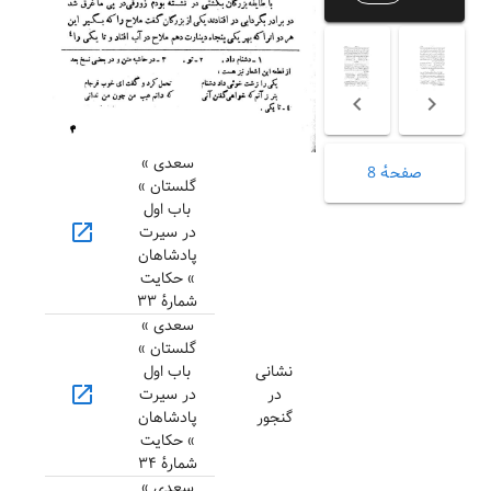
سعدی »
صفحهٔ 8
گلستان »
باب اول
open_in_new
در سیرت
پادشاهان
» حکایت
شمارهٔ ۳۳
سعدی »
گلستان »
نشانی
باب اول
open_in_new
در
در سیرت
گنجور
پادشاهان
» حکایت
شمارهٔ ۳۴
سعدی »