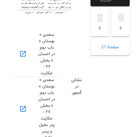
سعدی »
بوستان »
صفحهٔ 21
باب دوم
open_in_new
در احسان
» بخش
۲۶ -
حکایت
نشانی
سعدی »
در
بوستان »
گنجور
باب دوم
در احسان
» بخش
open_in_new
۲۷ -
حکایت
پدر بخیل
و پسر