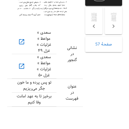
سعدی »
مواعظ »
open_in_new
صفحهٔ 57
غزلیات »
نشانی
غزل ۴۹
در
سعدی »
گنجور
مواعظ »
open_in_new
غزلیات »
غزل ۵۰
تو پس پرده و ما خون
عنوان
جگر می‌ریزیم
در
برخیز تا به عهد امانت
فهرست
وفا کنیم