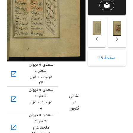
local_library
صفحهٔ 25
سعدی » دیوان
اشعار »
open_in_new
غزلیات » غزل
۲۴
سعدی » دیوان
نشانی
اشعار »
open_in_new
در
غزلیات » غزل
گنجور
۸
سعدی » دیوان
اشعار »
open_in_new
ملحقات و