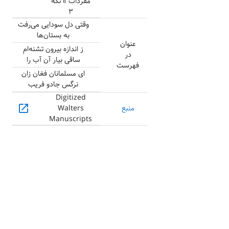
مفردات » تکه
۳
وقتی دل سودایی می‌رفت
به بستان‌ها
عنوان
ز اندازه بیرون تشنه‌ام
در
ساقی بیار آن آب را
فهرست
ای مسلمانان فغان زان
نرگس جادو فریب
Digitized
open_in_new
منبع
Walters
Manuscripts