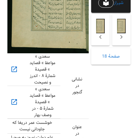
local_library
شیراز
سعدی »
صفحهٔ 18
مواعظ » قصاید
open_in_new
» قصیدهٔ
شمارهٔ ۸ - اندرز
نشانی
و نصیحت
در
سعدی »
گنجور
مواعظ » قصاید
open_in_new
» قصیدهٔ
شمارهٔ ۵ - در
وصف بهار
خوشست عمر دریغا که
عنوان
جاودانی نیست
در
علم دولت نوروز به صحرا