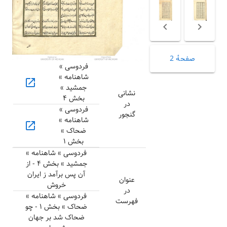
صفحهٔ 2
فردوسی »
شاهنامه »
open_in_new
جمشید »
نشانی
بخش ۴
در
فردوسی »
گنجور
شاهنامه »
open_in_new
ضحاک »
بخش ۱
فردوسی » شاهنامه »
جمشید » بخش ۴ - از
آن پس برآمد ز ایران
عنوان
خروش
در
فردوسی » شاهنامه »
فهرست
ضحاک » بخش ۱ - چو
ضحاک شد بر جهان