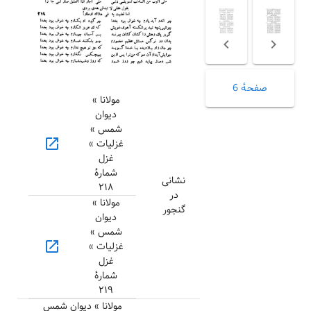
صفحهٔ 6
مولانا »
دیوان
شمس »
open_in_new
غزلیات »
غزل
شمارهٔ
نشانی
۲۱۸
در
مولانا »
گنجور
دیوان
شمس »
open_in_new
غزلیات »
غزل
شمارهٔ
۲۱۹
مولانا » دیوان شمس