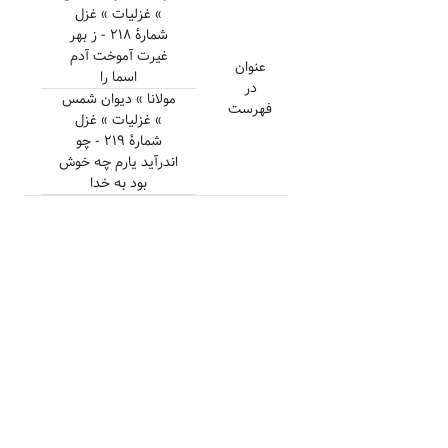
» غزلیات » غزل
شمارهٔ ۲۱۸ - ز بهر
غیرت آموخت آدم
عنوان
اسما را
در
مولانا » دیوان شمس
فهرست
» غزلیات » غزل
شمارهٔ ۲۱۹ - چو
اندرآید یارم چه خوش
بود به خدا