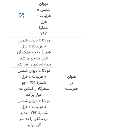
دیوان
شمس »
open_in_new
غزلیات »
غزل
شمارهٔ
۷۶۲
مولانا » دیوان شمس
» غزلیات » غزل
شمارهٔ ۷۶۰ - خنک آن
کس که چو ما شد
همه تسلیم و رضا شد
مولانا » دیوان شمس
عنوان
» غزلیات » غزل
در
شمارهٔ ۷۶۱ - چو
فهرست
سحرگاه ز گلشن مه
عیار برآمد
مولانا » دیوان شمس
» غزلیات » غزل
شمارهٔ ۷۶۲ - بدرد
مرده کفن را به سر
گور برآید