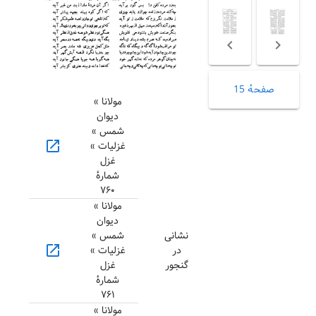
صفحهٔ 15
مولانا »
دیوان
شمس »
open_in_new
غزلیات »
غزل
شمارهٔ
۷۶۰
مولانا »
دیوان
نشانی
شمس »
open_in_new
در
غزلیات »
گنجور
غزل
شمارهٔ
۷۶۱
مولانا »