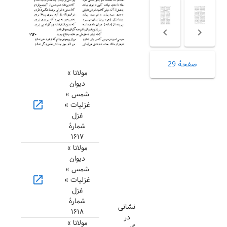
صفحهٔ 29
مولانا »
دیوان
شمس »
open_in_new
غزلیات »
غزل
شمارهٔ
۱۶۱۷
مولانا »
دیوان
شمس »
open_in_new
غزلیات »
غزل
شمارهٔ
نشانی
۱۶۱۸
در
مولانا »