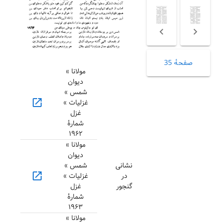
صفحهٔ 35
مولانا »
دیوان
شمس »
open_in_new
غزلیات »
غزل
شمارهٔ
۱۹۶۲
مولانا »
دیوان
نشانی
شمس »
open_in_new
در
غزلیات »
گنجور
غزل
شمارهٔ
۱۹۶۳
مولانا »