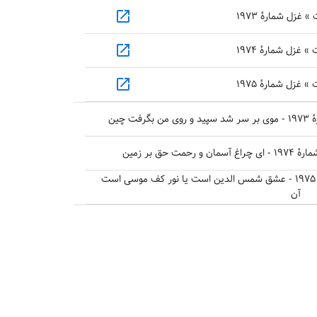
open_in_new
غزل شمارهٔ ۱۹۷۳
open_in_new
غزل شمارهٔ ۱۹۷۴
open_in_new
غزل شمارهٔ ۱۹۷۵
چین
حق بر زمین
مولانا » دیوان شمس » غزلیات » غزل شمارهٔ ۱۹۷۵ - عشق شمس الدین است یا نور کف موسی است
آن