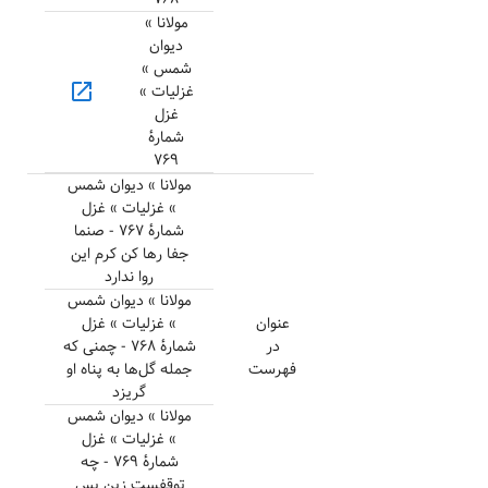
مولانا »
دیوان
شمس »
open_in_new
غزلیات »
غزل
شمارهٔ
۷۶۹
مولانا » دیوان شمس
» غزلیات » غزل
شمارهٔ ۷۶۷ - صنما
جفا رها کن کرم این
روا ندارد
مولانا » دیوان شمس
عنوان
» غزلیات » غزل
در
شمارهٔ ۷۶۸ - چمنی که
فهرست
جمله گل‌ها به پناه او
گریزد
مولانا » دیوان شمس
» غزلیات » غزل
شمارهٔ ۷۶۹ - چه
توقفست زین پس